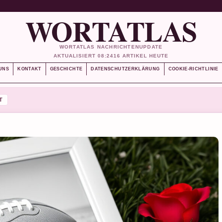
WORTATLAS
WORTATLAS NACHRICHTENUPDATE
AKTUALISIERT 08:24
16 ARTIKEL HEUTE
UNS
KONTAKT
GESCHICHTE
DATENSCHUTZERKLÄRUNG
COOKIE-RICHTLINIE
T