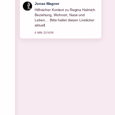
Lena Schmidt
Die Berichterstattung zu Alexander
Gerst: Leben, Karriere und Gehalt
des... wirkt solide und sehr gut
nachvollziehbar.
8 MIN ZUVOR