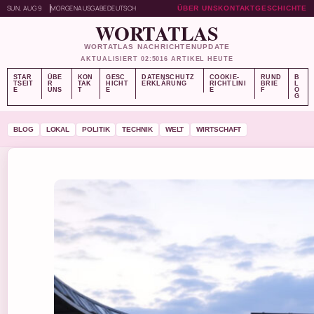
SUN, AUG 9
MORGENAUSGABE
DEUTSCH
ÜBER UNS
KONTAKT
GESCHICHTE
WORTATLAS
WORTATLAS NACHRICHTENUPDATE
AKTUALISIERT 02:50
16 ARTIKEL HEUTE
STAR
ÜBE
KON
GESC
DATENSCHUTZ
COOKIE-
RUND
B
TSEIT
R
TAK
HICHT
ERKLÄRUNG
RICHTLINI
BRIE
L
E
UNS
T
E
E
F
O
G
BLOG
LOKAL
POLITIK
TECHNIK
WELT
WIRTSCHAFT