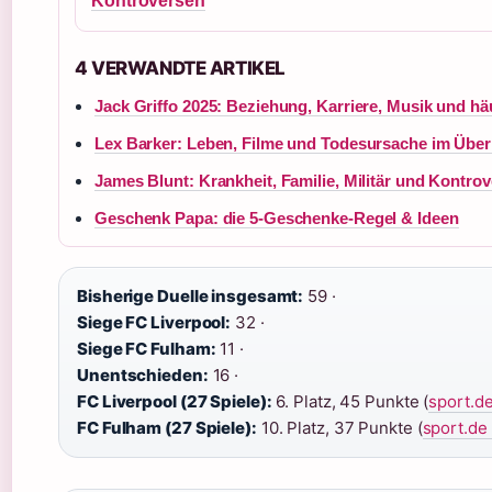
Kontroversen
4 VERWANDTE ARTIKEL
Jack Griffo 2025: Beziehung, Karriere, Musik und hä
Lex Barker: Leben, Filme und Todesursache im Über
James Blunt: Krankheit, Familie, Militär und Kontro
Geschenk Papa: die 5-Geschenke-Regel & Ideen
Bisherige Duelle insgesamt:
59 ·
Siege FC Liverpool:
32 ·
Siege FC Fulham:
11 ·
Unentschieden:
16 ·
FC Liverpool (27 Spiele):
6. Platz, 45 Punkte (
sport.d
FC Fulham (27 Spiele):
10. Platz, 37 Punkte (
sport.de