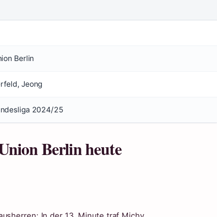
nion Berlin
rfeld, Jeong
undesliga 2024/25
Union Berlin heute
usherren: In der 13. Minute traf Michy