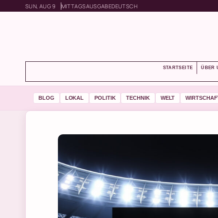
SUN, AUG 9
MITTAGSAUSGABE
DEUTSCH
STARTSEITE
ÜBER 
BLOG
LOKAL
POLITIK
TECHNIK
WELT
WIRTSCHAF