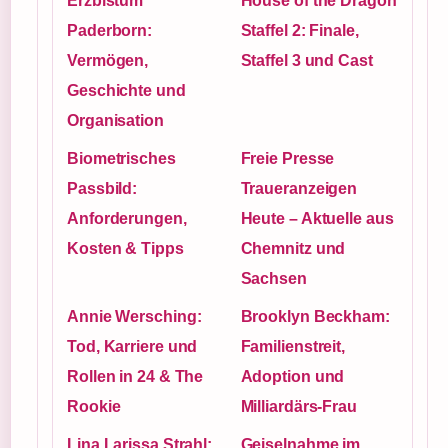
Erzbistum
House of the Dragon
Paderborn:
Staffel 2: Finale,
Vermögen,
Staffel 3 und Cast
Geschichte und
Organisation
Biometrisches
Freie Presse
Passbild:
Traueranzeigen
Anforderungen,
Heute – Aktuelle aus
Kosten & Tipps
Chemnitz und
Sachsen
Annie Wersching:
Brooklyn Beckham:
Tod, Karriere und
Familienstreit,
Rollen in 24 & The
Adoption und
Rookie
Milliardärs-Frau
Lina Larissa Strahl:
Geiselnahme im