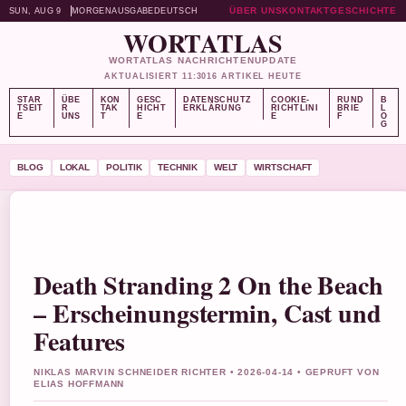
ÜBER UNS
KONTAKT
GESCHICHTE
SUN, AUG 9
MORGENAUSGABE
DEUTSCH
WORTATLAS
WORTATLAS NACHRICHTENUPDATE
AKTUALISIERT 11:30
16 ARTIKEL HEUTE
STAR
ÜBE
KON
GESC
DATENSCHUTZ
COOKIE-
RUND
B
TSEIT
R
TAK
HICHT
ERKLÄRUNG
RICHTLINI
BRIE
L
E
UNS
T
E
E
F
O
G
BLOG
LOKAL
POLITIK
TECHNIK
WELT
WIRTSCHAFT
Death Stranding 2 On the Beach
– Erscheinungstermin, Cast und
Features
NIKLAS MARVIN SCHNEIDER RICHTER • 2026-04-14 • GEPRUFT VON
ELIAS HOFFMANN