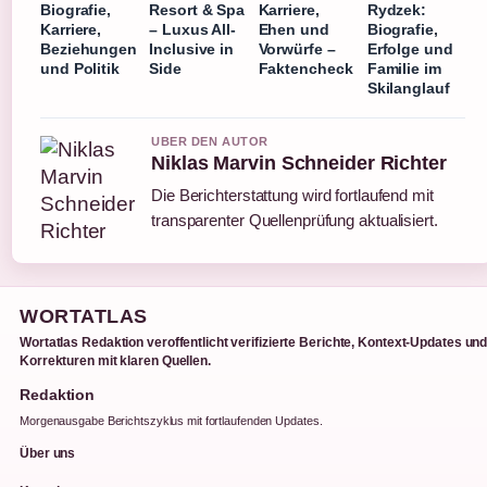
Biografie,
Resort & Spa
Karriere,
Rydzek:
Karriere,
– Luxus All-
Ehen und
Biografie,
Beziehungen
Inclusive in
Vorwürfe –
Erfolge und
und Politik
Side
Faktencheck
Familie im
Skilanglauf
UBER DEN AUTOR
Niklas Marvin Schneider Richter
Die Berichterstattung wird fortlaufend mit
transparenter Quellenprüfung aktualisiert.
WORTATLAS
Wortatlas Redaktion veroffentlicht verifizierte Berichte, Kontext-Updates un
Korrekturen mit klaren Quellen.
Redaktion
Morgenausgabe Berichtszyklus mit fortlaufenden Updates.
Über uns