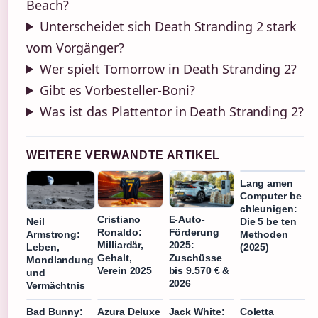
Beach?
Unterscheidet sich Death Stranding 2 stark
vom Vorgänger?
Wer spielt Tomorrow in Death Stranding 2?
Gibt es Vorbesteller-Boni?
Was ist das Plattentor in Death Stranding 2?
WEITERE VERWANDTE ARTIKEL
Lang amen
Computer be
chleunigen:
Cristiano
E-Auto-
Die 5 be ten
Neil
Ronaldo:
Förderung
Methoden
Armstrong:
Milliardär,
2025:
(2025)
Leben,
Gehalt,
Zuschüsse
Mondlandung
Verein 2025
bis 9.570 € &
und
2026
Vermächtnis
Bad Bunny:
Azura Deluxe
Jack White:
Coletta