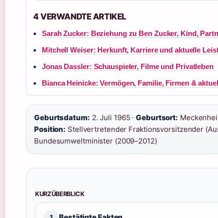
4 VERWANDTE ARTIKEL
Sarah Zucker: Beziehung zu Ben Zucker, Kind, Part
Mitchell Weiser: Herkunft, Karriere und aktuelle Lei
Jonas Dassler: Schauspieler, Filme und Privatleben
Bianca Heinicke: Vermögen, Familie, Firmen & aktue
Geburtsdatum:
2. Juli 1965 ·
Geburtsort:
Meckenheim
Position:
Stellvertretender Fraktionsvorsitzender (Au
Bundesumweltminister (2009–2012)
KURZÜBERBLICK
Bestätigte Fakten
1