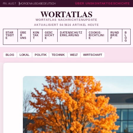
FRI, AUG 7
MORGENAUSGABE
DEUTSCH
ÜBER UNS
KONTAKT
GESCHICHTE
WORTATLAS
WORTATLAS NACHRICHTENUPDATE
AKTUALISIERT 04:56
16 ARTIKEL HEUTE
STAR
ÜBE
KON
GESC
DATENSCHUTZ
COOKIE-
RUND
B
TSEIT
R
TAK
HICHT
ERKLÄRUNG
RICHTLINI
BRIE
L
E
UNS
T
E
E
F
O
G
BLOG
LOKAL
POLITIK
TECHNIK
WELT
WIRTSCHAFT