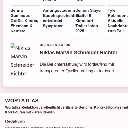
Senna
Anfangsstadium
Demon Slayer
Tyler
Gammour:
Bauchspeicheldrüse
Staffel 6 –
Robinson:
Größe, Kinder,
entzündet:
Kinostart
Aktuelle
Ehemann &
Symptome
Trailer Infos
Nachricht
Karriere
2025
zum Fall
UBER DEN AUTOR
Niklas Marvin Schneider Richter
Die Berichterstattung wird fortlaufend mit
transparenter Quellenprüfung aktualisiert.
WORTATLAS
Wortatlas Redaktion veroffentlicht verifizierte Berichte, Kontext-Updates un
Korrekturen mit klaren Quellen.
Redaktion
Morgenausgabe Berichtszyklus mit fortlaufenden Updates.