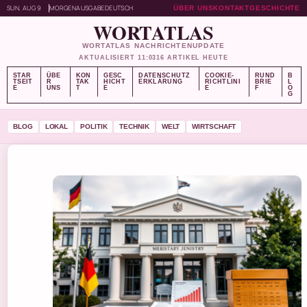
SUN, AUG 9
MORGENAUSGABE
DEUTSCH
ÜBER UNS
KONTAKT
GESCHICHTE
WORTATLAS
WORTATLAS NACHRICHTENUPDATE
AKTUALISIERT 11:03
16 ARTIKEL HEUTE
STAR
ÜBE
KON
GESC
DATENSCHUTZ
COOKIE-
RUND
B
TSEIT
R
TAK
HICHT
ERKLÄRUNG
RICHTLINI
BRIE
L
E
UNS
T
E
E
F
O
G
BLOG
LOKAL
POLITIK
TECHNIK
WELT
WIRTSCHAFT