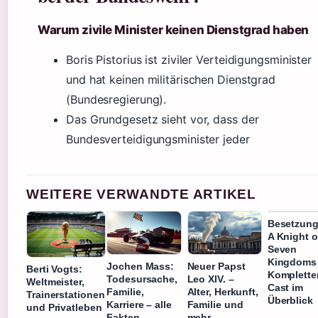
Warum zivile Minister keinen Dienstgrad haben
Boris Pistorius ist ziviler Verteidigungsminister
und hat keinen militärischen Dienstgrad
(Bundesregierung).
Das Grundgesetz sieht vor, dass der
Bundesverteidigungsminister jeder
WEITERE VERWANDTE ARTIKEL
Besetzung
A Knight o
Seven
Kingdoms
Jochen Mass:
Neuer Papst
Berti Vogts:
Komplette
Todesursache,
Leo XIV. –
Weltmeister,
Cast im
Familie,
Alter, Herkunft,
Trainerstationen
Überblick
Karriere – alle
Familie und
und Privatleben
Fakten
mehr