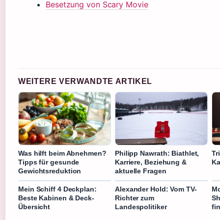
Besetzung von Scary Movie
WEITERE VERWANDTE ARTIKEL
Was hilft beim Abnehmen?
Philipp Nawrath: Biathlet,
Tr
Tipps für gesunde
Karriere, Beziehung &
Ka
Gewichtsreduktion
aktuelle Fragen
Mein Schiff 4 Deckplan:
Alexander Hold: Vom TV-
Mo
Beste Kabinen & Deck-
Richter zum
Sh
Übersicht
Landespolitiker
fi