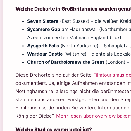
Welche Drehorte in Großbritannien wurden genu
Seven Sisters
(East Sussex) – die weißen Kreid
Sycamore Gap
am Hadrianswall (Northumberla
Azeem zum ersten Mal nach England blickt.
Aysgarth Falls
(North Yorkshire) – Schauplatz d
Wardour Castle
(Wiltshire) – diente als Locksle
Church of Bartholomew the Great
(London) – 
Diese Drehorte sind auf der Seite
Filmtourismus.de
dokumentiert. Ja, einige Aufnahmen entstanden 
Nottinghamshire, allerdings nicht die berühmtest
stammen aus anderen Forstgebieten und den Shepp
Filmtourismus.de finden Sie weitere Informatione
König der Diebe“.
Mehr lesen uber overview bakom
Welche Studios waren beteiligt?