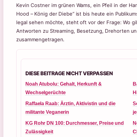
Kevin Costner im grünen Wams, ein Pfeil in der Ha
Hood – König der Diebe“ ist bis heute ein Publik
legal sehen möchte, steht oft vor der Frage: Wo gi
Antworten zu Streaming, Besetzung, Drehorten u
zusammengetragen.
DIESE BEITRAGE NICHT VERPASSEN
Noah Atubolu: Gehalt, Herkunft &
B
Wechselgerüchte
H
Raffaela Raab: Ärztin, Aktivistin und die
S
militante Veganerin
j
KG Rohr DN 100: Durchmesser, Preise und
N
Zulässigkeit
C