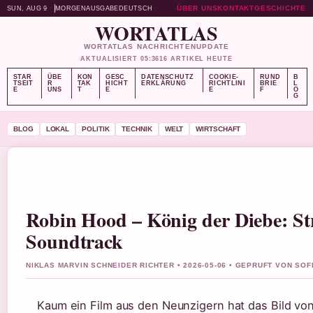
ÜBER UNS
KONTAKT
GESCHICHTE
SUN, AUG 9
MORGENAUSGABE
DEUTSCH
WORTATLAS
WORTATLAS NACHRICHTENUPDATE
AKTUALISIERT 05:36
16 ARTIKEL HEUTE
STAR
ÜBE
KON
GESC
DATENSCHUTZ
COOKIE-
RUND
B
TSEIT
R
TAK
HICHT
ERKLÄRUNG
RICHTLINI
BRIE
L
E
UNS
T
E
E
F
O
G
BLOG
LOKAL
POLITIK
TECHNIK
WELT
WIRTSCHAFT
Robin Hood – König der Diebe: S
Soundtrack
NIKLAS MARVIN SCHNEIDER RICHTER • 2026-05-06 • GEPRUFT VON SO
Kaum ein Film aus den Neunzigern hat das Bild von