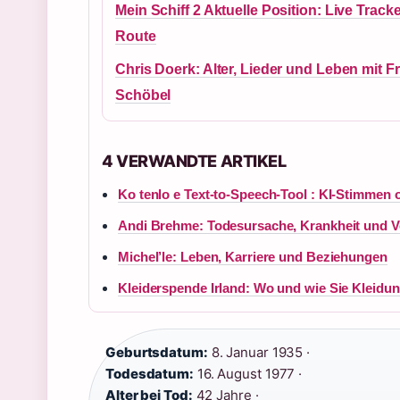
Mein Schiff 2 Aktuelle Position: Live Track
Route
Chris Doerk: Alter, Lieder und Leben mit F
Schöbel
4 VERWANDTE ARTIKEL
Ko tenlo e Text-to-Speech-Tool : KI-Stimme
Andi Brehme: Todesursache, Krankheit und 
Michel’le: Leben, Karriere und Beziehungen
Kleiderspende Irland: Wo und wie Sie Kleidu
Geburtsdatum:
8. Januar 1935 ·
Todesdatum:
16. August 1977 ·
Alter bei Tod:
42 Jahre ·