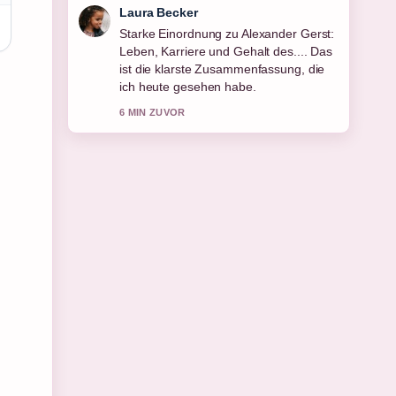
Nico Hoffmann
Verfolge Fiete Arp: Karriere, Gehalt und
Abfindung 2026 genau – schaetze den
ausgewogenen Ton hier.
8 MIN ZUVOR