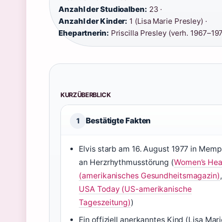
Anzahl der Studioalben:
23 ·
Anzahl der Kinder:
1 (Lisa Marie Presley) ·
Ehepartnerin:
Priscilla Presley (verh. 1967–19
KURZÜBERBLICK
Bestätigte Fakten
1
Elvis starb am 16. August 1977 in Memp
an Herzrhythmusstörung (
Women’s Hea
(amerikanisches Gesundheitsmagazin)
,
USA Today (US-amerikanische
Tageszeitung)
)
Ein offiziell anerkanntes Kind (Lisa Mari