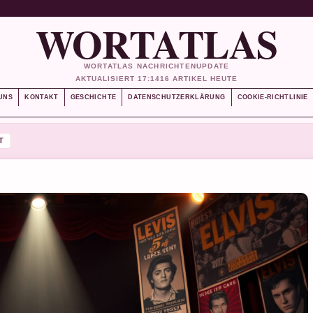
WORTATLAS
WORTATLAS NACHRICHTENUPDATE
AKTUALISIERT 17:14
16 ARTIKEL HEUTE
UNS
KONTAKT
GESCHICHTE
DATENSCHUTZERKLÄRUNG
COOKIE-RICHTLINIE
T