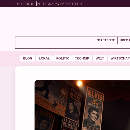
THU, AUG 6
MITTAGSAUSGABE
DEUTSCH
STARTSEITE
ÜBER 
BLOG
LOKAL
POLITIK
TECHNIK
WELT
WIRTSCHAF