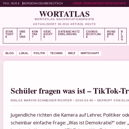
ÜBER UNS
KONTAKT
GESCHICHTE
THU, AUG 6
MORGENAUSGABE
DEUTSCH
WORTATLAS
WORTATLAS NACHRICHTENUPDATE
AKTUALISIERT 06:23
16 ARTIKEL HEUTE
STAR
ÜBE
KON
GESC
DATENSCHUTZ
COOKIE-
RUND
B
TSEIT
R
TAK
HICHT
ERKLÄRUNG
RICHTLINI
BRIE
L
E
UNS
T
E
E
F
O
G
BLOG
LOKAL
POLITIK
TECHNIK
WELT
WIRTSCHAFT
Schüler fragen was ist – TikTok-T
NIKLAS MARVIN SCHNEIDER RICHTER • 2026-04-05 • GEPRUFT VON EL
Jugendliche richten die Kamera auf Lehrer, Politiker o
scheinbar einfache Frage: „Was ist Demokratie?“ oder „