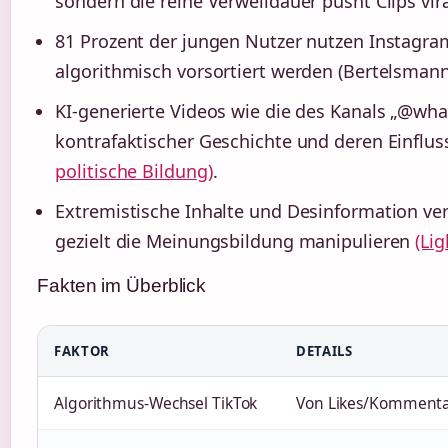
sondern die reine Verweildauer pusht Clips vir
81 Prozent der jungen Nutzer nutzen Instagram
algorithmisch vorsortiert werden (Bertelsmann
KI-generierte Videos wie die des Kanals „@what
kontrafaktischer Geschichte und deren Einflu
politische Bildung)
.
Extremistische Inhalte und Desinformation ver
gezielt die Meinungsbildung manipulieren
(Li
Fakten im Überblick
FAKTOR
DETAILS
Algorithmus-Wechsel TikTok
Von Likes/Kommentar