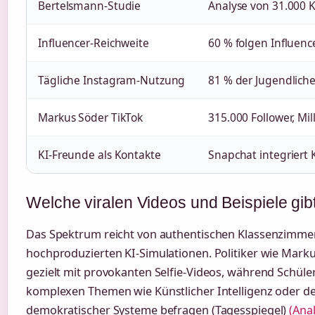
Bertelsmann-Studie
Analyse von 31.000 K
Influencer-Reichweite
60 % folgen Influence
Tägliche Instagram-Nutzung
81 % der Jugendlich
Markus Söder TikTok
315.000 Follower, Mi
KI-Freunde als Kontakte
Snapchat integriert K
Welche viralen Videos und Beispiele gib
Das Spektrum reicht von authentischen Klassenzimmer
hochproduzierten KI-Simulationen. Politiker wie Marku
gezielt mit provokanten Selfie-Videos, während Schü
komplexen Themen wie Künstlicher Intelligenz oder d
demokratischer Systeme befragen (Tagesspiegel)
(Ana