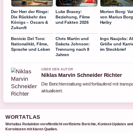
Der Herr der Ringe:
Luke Bracey:
Morten Borg: Va
Die Rückkehr des
Beziehung, Filme
von Marius Bor
Königs – Oscars &
und Fakten 2026
Høiby
Zukunft
Benicio Del Toro:
Chris Martin und
Ingo Naujoks: Al
Nationalität, Filme,
Dakota Johnson:
Größe und Karri
Sprache und Leben
Trennung nach 8
im Steckbrief
Jahren
UBER DEN AUTOR
Niklas Marvin Schneider Richter
Die Berichterstattung wird fortlaufend mit trans
aktualisiert.
WORTATLAS
Wortatlas Redaktion veroffentlicht verifizierte Berichte, Kontext-Updates un
Korrekturen mit klaren Quellen.