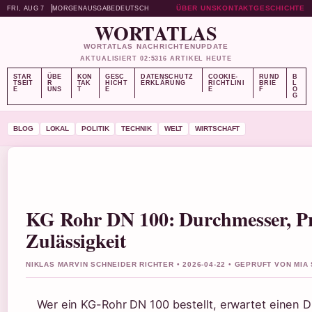
ÜBER UNS
KONTAKT
GESCHICHTE
FRI, AUG 7
MORGENAUSGABE
DEUTSCH
WORTATLAS
WORTATLAS NACHRICHTENUPDATE
AKTUALISIERT 02:53
16 ARTIKEL HEUTE
STAR
ÜBE
KON
GESC
DATENSCHUTZ
COOKIE-
RUND
B
TSEIT
R
TAK
HICHT
ERKLÄRUNG
RICHTLINI
BRIE
L
E
UNS
T
E
E
F
O
G
BLOG
LOKAL
POLITIK
TECHNIK
WELT
WIRTSCHAFT
KG Rohr DN 100: Durchmesser, Pr
Zulässigkeit
NIKLAS MARVIN SCHNEIDER RICHTER • 2026-04-22 • GEPRUFT VON MIA
Wer ein KG-Rohr DN 100 bestellt, erwartet einen 