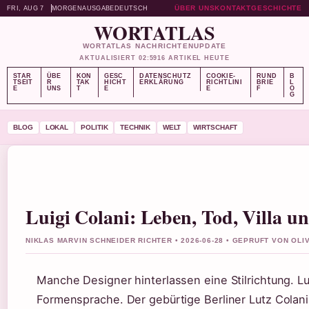
ÜBER UNS
KONTAKT
GESCHICHTE
FRI, AUG 7
MORGENAUSGABE
DEUTSCH
WORTATLAS
WORTATLAS NACHRICHTENUPDATE
AKTUALISIERT 02:59
16 ARTIKEL HEUTE
STAR
ÜBE
KON
GESC
DATENSCHUTZ
COOKIE-
RUND
B
TSEIT
R
TAK
HICHT
ERKLÄRUNG
RICHTLINI
BRIE
L
E
UNS
T
E
E
F
O
G
BLOG
LOKAL
POLITIK
TECHNIK
WELT
WIRTSCHAFT
Luigi Colani: Leben, Tod, Villa u
NIKLAS MARVIN SCHNEIDER RICHTER • 2026-06-28 • GEPRUFT VON OL
Manche Designer hinterlassen eine Stilrichtung. Lu
Formensprache. Der gebürtige Berliner Lutz Colani