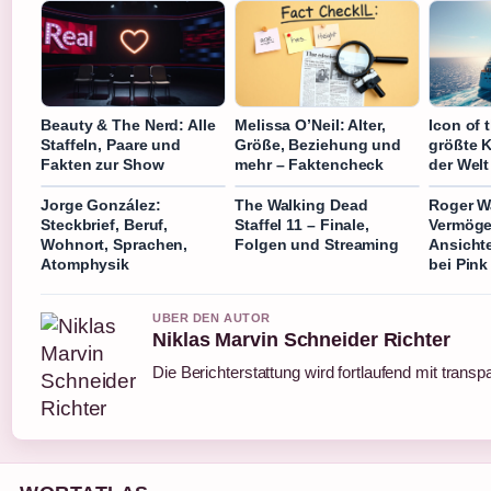
Beauty & The Nerd: Alle
Melissa O’Neil: Alter,
Icon of 
Staffeln, Paare und
Größe, Beziehung und
größte K
Fakten zur Show
mehr – Faktencheck
der Welt
Jorge González:
The Walking Dead
Roger W
Steckbrief, Beruf,
Staffel 11 – Finale,
Vermögen
Wohnort, Sprachen,
Folgen und Streaming
Ansicht
Atomphysik
bei Pink
UBER DEN AUTOR
Niklas Marvin Schneider Richter
Die Berichterstattung wird fortlaufend mit transp