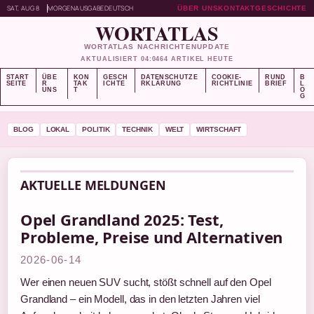
SAT, AUG 8
MORGENAUSGABE
DEUTSCH
ÜBER UNS
KONTAKT
GESCHICHTE
WORTATLAS
WORTATLAS NACHRICHTENUPDATE
AKTUALISIERT 04:04
64 ARTIKEL HEUTE
START
ÜBE
KON
GESCH
DATENSCHUTZE
COOKIE-
RUND
B
SEITE
R
TAK
ICHTE
RKLÄRUNG
RICHTLINIE
BRIEF
L
UNS
T
O
G
BLOG
LOKAL
POLITIK
TECHNIK
WELT
WIRTSCHAFT
AKTUELLE MELDUNGEN
Opel Grandland 2025: Test,
Probleme, Preise und Alternativen
2026-06-14
Wer einen neuen SUV sucht, stößt schnell auf den Opel
Grandland – ein Modell, das in den letzten Jahren viel