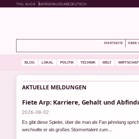
THU, AUG 6
MORGENAUSGABE
DEUTSCH
STARTSEITE
ÜBER 
BLOG
LOKAL
POLITIK
TECHNIK
WELT
WIRTSCHAF
AKTUELLE MELDUNGEN
Fiete Arp: Karriere, Gehalt und Abfin
2026-08-02
Es gibt diese Spieler, über die man als Fan jahrelang spric
wechselte er als großes Stürmertalent zum…