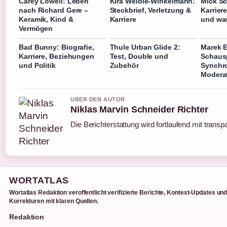
Carey Lowell: Leben
Kira Weidle-Winkelmann:
Mick S
nach Richard Gere –
Steckbrief, Verletzung &
Karrier
Keramik, Kind &
Karriere
und was
Vermögen
Bad Bunny: Biografie,
Thule Urban Glide 2:
Marek E
Karriere, Beziehungen
Test, Double und
Schausp
und Politik
Zubehör
Synchr
Modera
UBER DEN AUTOR
Niklas Marvin Schneider Richter
Die Berichterstattung wird fortlaufend mit transp
WORTATLAS
Wortatlas Redaktion veroffentlicht verifizierte Berichte, Kontext-Updates un
Korrekturen mit klaren Quellen.
Redaktion