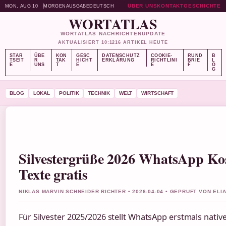
ÜBER UNS
KONTAKT
GESCHICHTE
MON, AUG 10
MORGENAUSGABE
DEUTSCH
WORTATLAS
WORTATLAS NACHRICHTENUPDATE
AKTUALISIERT 10:12
16 ARTIKEL HEUTE
STAR
ÜBE
KON
GESC
DATENSCHUTZ
COOKIE-
RUND
B
TSEIT
R
TAK
HICHT
ERKLÄRUNG
RICHTLINI
BRIE
L
E
UNS
T
E
E
F
O
G
BLOG
LOKAL
POLITIK
TECHNIK
WELT
WIRTSCHAFT
Silvestergrüße 2026 WhatsApp Kos
Texte gratis
NIKLAS MARVIN SCHNEIDER RICHTER • 2026-04-04 • GEPRUFT VON EL
Für Silvester 2025/2026 stellt WhatsApp erstmals native