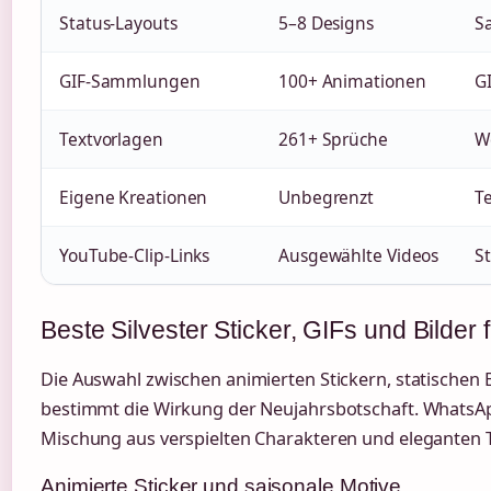
Status-Layouts
5–8 Designs
Sa
GIF-Sammlungen
100+ Animationen
G
Textvorlagen
261+ Sprüche
W
Eigene Kreationen
Unbegrenzt
T
YouTube-Clip-Links
Ausgewählte Videos
S
Beste Silvester Sticker, GIFs und Bilde
Die Auswahl zwischen animierten Stickern, statischen 
bestimmt die Wirkung der Neujahrsbotschaft. WhatsApp
Mischung aus verspielten Charakteren und eleganten 
Animierte Sticker und saisonale Motive