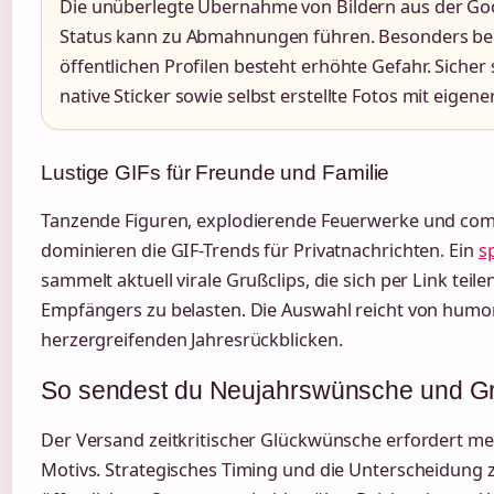
Die unüberlegte Übernahme von Bildern aus der Go
Status kann zu Abmahnungen führen. Besonders be
öffentlichen Profilen besteht erhöhte Gefahr. Sicher
native Sticker sowie selbst erstellte Fotos mit eigen
Lustige GIFs für Freunde und Familie
Tanzende Figuren, explodierende Feuerwerke und co
dominieren die GIF-Trends für Privatnachrichten. Ein
s
sammelt aktuell virale Grußclips, die sich per Link teil
Empfängers zu belasten. Die Auswahl reicht von humorv
herzergreifenden Jahresrückblicken.
So sendest du Neujahrswünsche und G
Der Versand zeitkritischer Glückwünsche erfordert meh
Motivs. Strategisches Timing und die Unterscheidung