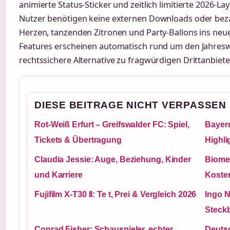
animierte Status-Sticker und zeitlich limitierte 2026-Lay
Nutzer benötigen keine externen Downloads oder bez
Herzen, tanzenden Zitronen und Party-Ballons ins neue 
Features erscheinen automatisch rund um den Jahresw
rechtssichere Alternative zu fragwürdigen Drittanbiete
DIESE BEITRAGE NICHT VERPASSEN
Rot-Weiß Erfurt – Greifswalder FC: Spiel,
Bayern
Tickets & Übertragung
Highli
Claudia Jessie: Auge, Beziehung, Kinder
Biomet
und Karriere
Koste
Fujifilm X-T30 II: Te t, Prei & Vergleich 2026
Ingo N
Steckb
Conrad Fisher: Schauspieler, echter
Deuts