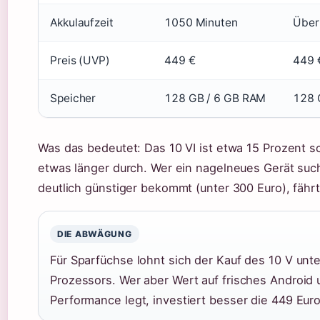
Akkulaufzeit
1050 Minuten
Über
Preis (UVP)
449 €
449 
Speicher
128 GB / 6 GB RAM
128 
Was das bedeutet: Das 10 VI ist etwa 15 Prozent s
etwas länger durch. Wer ein nagelneues Gerät such
deutlich günstiger bekommt (unter 300 Euro), fähr
DIE ABWÄGUNG
Für Sparfüchse lohnt sich der Kauf des 10 V unte
Prozessors. Wer aber Wert auf frisches Android
Performance legt, investiert besser die 449 Euro