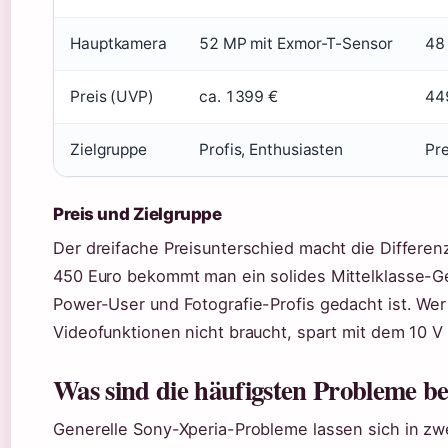
Hauptkamera
52 MP mit Exmor-T-Sensor
48
Preis (UVP)
ca. 1399 €
44
Zielgruppe
Profis, Enthusiasten
Pr
Preis und Zielgruppe
Der dreifache Preisunterschied macht die Differenz
450 Euro bekommt man ein solides Mittelklasse-Ge
Power-User und Fotografie-Profis gedacht ist. We
Videofunktionen nicht braucht, spart mit dem 10 V 
Was sind die häufigsten Probleme b
Generelle Sony-Xperia-Probleme lassen sich in zwe