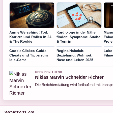
Annie Wersching: Tod,
Kardiologe in der Nähe
Manue
Karriere und Rollen in 24
finden: Symptome, Suche
Falco
& The Rookie
& Termin
Proje
Cookie Clicker: Guide,
Regina Halmich:
Luke 
Cheats und Tipps zum
Beziehung, Wohnort,
Filme
Idle-Game
Nase und Leben 2025
UBER DEN AUTOR
Niklas Marvin Schneider Richter
Die Berichterstattung wird fortlaufend mit transp
WORTATLAS