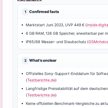
KURZÜBERBLICK
Confirmed facts
1
Marktstart Juni 2023, UVP 449 € (
inside digita
6 GB RAM, 128 GB Speicher, erweiterbar per m
IP65/68 Wasser- und Staubschutz (
GSMchoic
What’s unclear
2
Offizielles Sony-Support-Enddatum für Softw
(
Testberichte.de
)
Langfristige Preisstabilität auf dem deutsche
(
Testberichte.de
)
Keine offiziellen Benchmark-Vergleiche zu akt