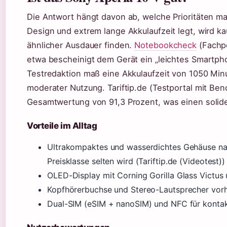
Die Antwort hängt davon ab, welche Prioritäten m
Design und extrem lange Akkulaufzeit legt, wird ka
ähnlicher Ausdauer finden.
Notebookcheck
(Fachpo
etwa bescheinigt dem Gerät ein „leichtes Smartph
Testredaktion maß eine Akkulaufzeit von 1050 Minu
moderater Nutzung. Tariftip.de (Testportal mit Be
Gesamtwertung von 91,3 Prozent, was einen solide
Vorteile im Alltag
Ultrakompaktes und wasserdichtes Gehäuse nac
Preisklasse selten wird (Tariftip.de (Videotest))
OLED-Display mit Corning Gorilla Glass Victus 
Kopfhörerbuchse und Stereo-Lautsprecher vorha
Dual-SIM (eSIM + nanoSIM) und NFC für kontak