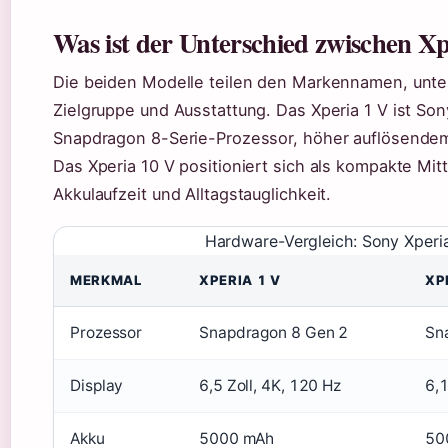
Was ist der Unterschied zwischen X
Die beiden Modelle teilen den Markennamen, unte
Zielgruppe und Ausstattung. Das Xperia 1 V ist So
Snapdragon 8-Serie-Prozessor, höher auflösendem
Das Xperia 10 V positioniert sich als kompakte Mitt
Akkulaufzeit und Alltagstauglichkeit.
Hardware-Vergleich: Sony Xperia
MERKMAL
XPERIA 1 V
XP
Prozessor
Snapdragon 8 Gen 2
Sn
Display
6,5 Zoll, 4K, 120 Hz
6,1
Akku
5000 mAh
50