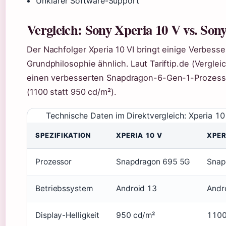
Unklarer Software-Support
Vergleich: Sony Xperia 10 V vs. Son
Der Nachfolger Xperia 10 VI bringt einige Verbesse
Grundphilosophie ähnlich. Laut Tariftip.de (Vergleic
einen verbesserten Snapdragon-6-Gen-1-Prozessor
(1100 statt 950 cd/m²).
Technische Daten im Direktvergleich: Xperia 10
SPEZIFIKATION
XPERIA 10 V
XPER
Prozessor
Snapdragon 695 5G
Snap
Betriebssystem
Android 13
Andr
Display-Helligkeit
950 cd/m²
1100