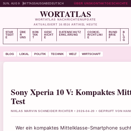
ÜBER UNS
KONTAKT
GESCHICHTE
SUN, AUG 9
MITTAGSAUSGABE
DEUTSCH
WORTATLAS
WORTATLAS NACHRICHTENUPDATE
AKTUALISIERT 16:05
16 ARTIKEL HEUTE
STAR
ÜBE
KON
GESC
DATENSCHUTZ
COOKIE-
RUND
B
TSEIT
R
TAK
HICHT
ERKLÄRUNG
RICHTLINI
BRIE
L
E
UNS
T
E
E
F
O
G
BLOG
LOKAL
POLITIK
TECHNIK
WELT
WIRTSCHAFT
Sony Xperia 10 V: Kompaktes Mit
Test
NIKLAS MARVIN SCHNEIDER RICHTER • 2026-04-20 • GEPRUFT VON HA
Wer ein kompaktes Mittelklasse-Smartphone sucht