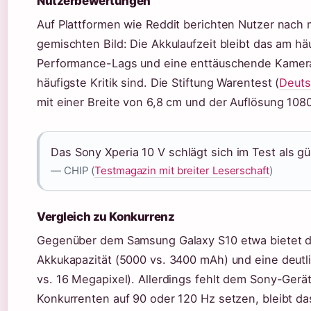
Nutzerbewertungen
Auf Plattformen wie Reddit berichten Nutzer nac
gemischten Bild: Die Akkulaufzeit bleibt das am h
Performance-Lags und eine enttäuschende Kamera 
häufigste Kritik sind. Die Stiftung Warentest (
Deuts
mit einer Breite von 6,8 cm und der Auflösung 10
Das Sony Xperia 10 V schlägt sich im Test als gü
— CHIP (
Testmagazin mit breiter Leserschaft
)
Vergleich zu Konkurrenz
Gegenüber dem Samsung Galaxy S10 etwa bietet d
Akkukapazität (5000 vs. 3400 mAh) und eine deut
vs. 16 Megapixel). Allerdings fehlt dem Sony-Gerä
Konkurrenten auf 90 oder 120 Hz setzen, bleibt das