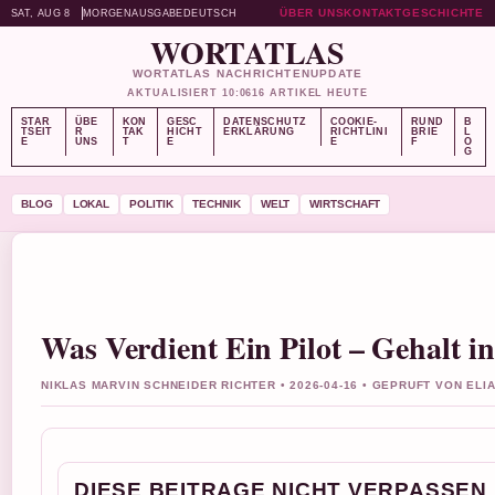
ÜBER UNS
KONTAKT
GESCHICHTE
SAT, AUG 8
MORGENAUSGABE
DEUTSCH
WORTATLAS
WORTATLAS NACHRICHTENUPDATE
AKTUALISIERT 10:06
16 ARTIKEL HEUTE
STAR
ÜBE
KON
GESC
DATENSCHUTZ
COOKIE-
RUND
B
TSEIT
R
TAK
HICHT
ERKLÄRUNG
RICHTLINI
BRIE
L
E
UNS
T
E
E
F
O
G
BLOG
LOKAL
POLITIK
TECHNIK
WELT
WIRTSCHAFT
Was Verdient Ein Pilot – Gehalt i
NIKLAS MARVIN SCHNEIDER RICHTER • 2026-04-16 • GEPRUFT VON EL
DIESE BEITRAGE NICHT VERPASSEN