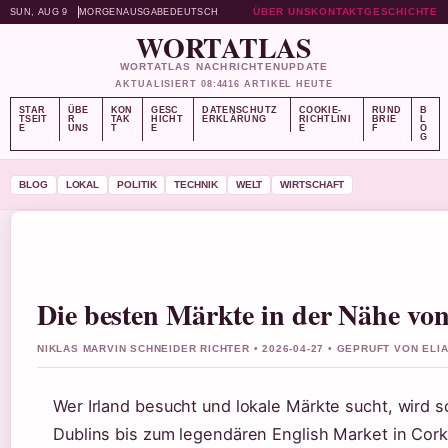
ÜBER UNS
KONTAKT
GESCHICHTE
SUN, AUG 9
MORGENAUSGABE
DEUTSCH
WORTATLAS
WORTATLAS NACHRICHTENUPDATE
AKTUALISIERT 08:44
16 ARTIKEL HEUTE
STAR
ÜBE
KON
GESC
DATENSCHUTZ
COOKIE-
RUND
B
TSEIT
R
TAK
HICHT
ERKLÄRUNG
RICHTLINI
BRIE
L
E
UNS
T
E
E
F
O
G
BLOG
LOKAL
POLITIK
TECHNIK
WELT
WIRTSCHAFT
Die besten Märkte in der Nähe vo
NIKLAS MARVIN SCHNEIDER RICHTER • 2026-04-27 • GEPRUFT VON EL
Wer Irland besucht und lokale Märkte sucht, wird 
Dublins bis zum legendären English Market in Cork