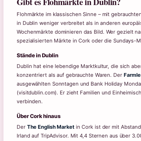
Gibt es Flohmärkte in Dublin?
Flohmärkte im klassischen Sinne – mit gebrauchte
in Dublin weniger verbreitet als in anderen europ
Wochenmärkte dominieren das Bild. Wer gezielt nac
spezialisierten Märkte in Cork oder die Sundays-M
Stände in Dublin
Dublin hat eine lebendige Marktkultur, die sich ab
konzentriert als auf gebrauchte Waren. Der
Farmle
ausgewählten Sonntagen und Bank Holiday Monday
(visitdublin.com). Er zieht Familien und Einheimis
verbinden.
Über Cork hinaus
Der
The English Market
in Cork ist der mit Absta
Irland auf TripAdvisor. Mit 4,4 Sternen aus über 3.