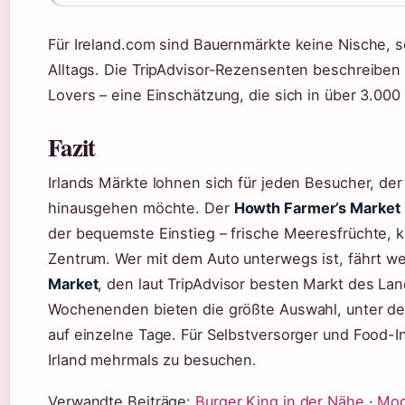
Für Ireland.com sind Bauernmärkte keine Nische, s
Alltags. Die TripAdvisor-Rezensenten beschreiben 
Lovers – eine Einschätzung, die sich in über 3.00
Fazit
Irlands Märkte lohnen sich für jeden Besucher, der
hinausgehen möchte. Der
Howth Farmer’s Market
der bequemste Einstieg – frische Meeresfrüchte, 
Zentrum. Wer mit dem Auto unterwegs ist, fährt w
Market
, den laut TripAdvisor besten Markt des Lan
Wochenenden bieten die größte Auswahl, unter de
auf einzelne Tage. Für Selbstversorger und Food-In
Irland mehrmals zu besuchen.
Verwandte Beiträge:
Burger King in der Nähe
·
Mod