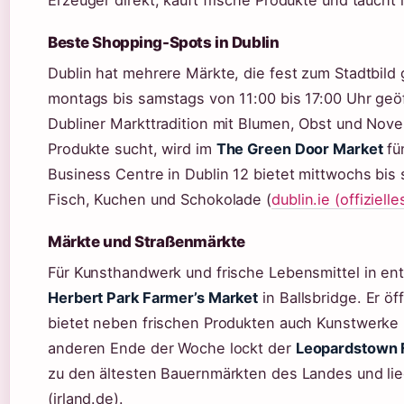
Erzeuger direkt, kauft frische Produkte und taucht in
Beste Shopping-Spots in Dublin
Dublin hat mehrere Märkte, die fest zum Stadtbild
montags bis samstags von 11:00 bis 17:00 Uhr geöffn
Dubliner Markttradition mit Blumen, Obst und Novel
Produkte sucht, wird im
The Green Door Market
fü
Business Centre in Dublin 12 bietet mittwochs bis
Fisch, Kuchen und Schokolade (
dublin.ie (offiziell
Märkte und Straßenmärkte
Für Kunsthandwerk und frische Lebensmittel in en
Herbert Park Farmer’s Market
in Ballsbridge. Er ö
bietet neben frischen Produkten auch Kunstwerke 
anderen Ende der Woche lockt der
Leopardstown 
zu den ältesten Bauernmärkten des Landes und li
(irland.de).