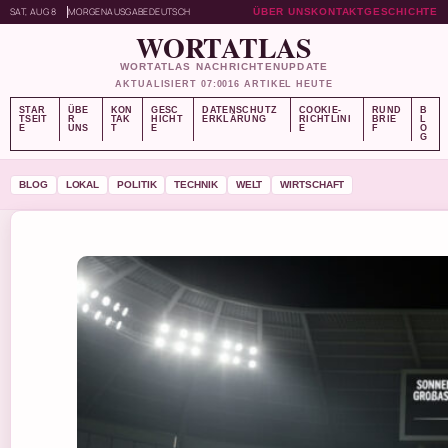
SAT, AUG 8
MORGENAUSGABE
DEUTSCH
ÜBER UNS
KONTAKT
GESCHICHTE
WORTATLAS
WORTATLAS NACHRICHTENUPDATE
AKTUALISIERT 07:00
16 ARTIKEL HEUTE
STAR
ÜBE
KON
GESC
DATENSCHUTZ
COOKIE-
RUND
B
TSEIT
R
TAK
HICHT
ERKLÄRUNG
RICHTLINI
BRIE
L
E
UNS
T
E
E
F
O
G
BLOG
LOKAL
POLITIK
TECHNIK
WELT
WIRTSCHAFT