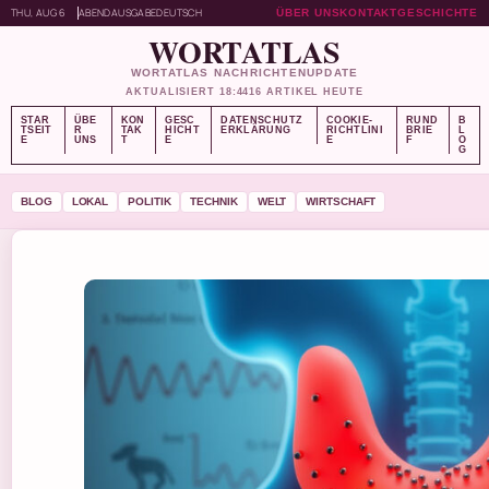
THU, AUG 6
ABENDAUSGABE
DEUTSCH
ÜBER UNS
KONTAKT
GESCHICHTE
WORTATLAS
WORTATLAS NACHRICHTENUPDATE
AKTUALISIERT 18:44
16 ARTIKEL HEUTE
STAR
ÜBE
KON
GESC
DATENSCHUTZ
COOKIE-
RUND
B
TSEIT
R
TAK
HICHT
ERKLÄRUNG
RICHTLINI
BRIE
L
E
UNS
T
E
E
F
O
G
BLOG
LOKAL
POLITIK
TECHNIK
WELT
WIRTSCHAFT