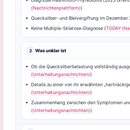
Diagnose Hashimoto-Thyreoiditis (2023 öffent
(Nachrichtenplattform)
)
Quecksilber- und Bleivergiftung im Dezember 
Keine Multiple-Sklerose-Diagnose (
TODAY (Nac
Was unklar ist
2
Ob die Quecksilberbelastung vollständig ausgeh
(Unterhaltungsnachrichten)
)
Details zu einer von ihr erwähnten „hartnäckige
(Unterhaltungsnachrichten)
)
Zusammenhang zwischen den Symptomen und 
(Unterhaltungsnachrichten)
)