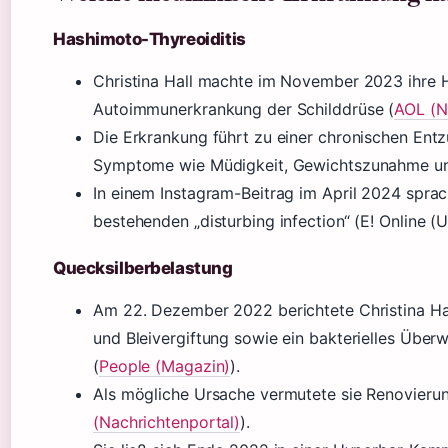
Hashimoto-Thyreoiditis
Christina Hall machte im November 2023 ihre H
Autoimmunerkrankung der Schilddrüse (
AOL (N
Die Erkrankung führt zu einer chronischen Ent
Symptome wie Müdigkeit, Gewichtszunahme un
In einem Instagram-Beitrag im April 2024 sprac
bestehenden „disturbing infection“ (E! Online (
Quecksilberbelastung
Am 22. Dezember 2022 berichtete Christina Hall
und Bleivergiftung sowie ein bakterielles Übe
(
People (Magazin)
).
Als mögliche Ursache vermutete sie Renovierun
(Nachrichtenportal)
).