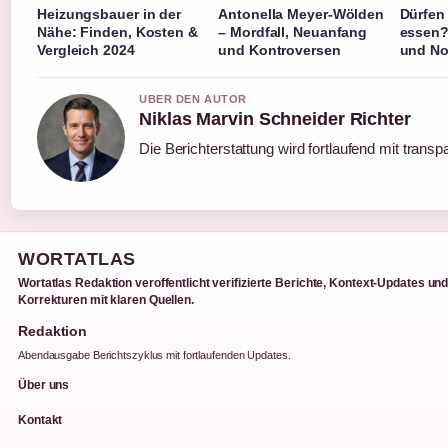
Heizungsbauer in der
Antonella Meyer-Wölden
Dürfen
Nähe: Finden, Kosten &
– Mordfall, Neuanfang
essen?
Vergleich 2024
und Kontroversen
und Not
UBER DEN AUTOR
Niklas Marvin Schneider Richter
Die Berichterstattung wird fortlaufend mit transp
WORTATLAS
Wortatlas Redaktion veroffentlicht verifizierte Berichte, Kontext-Updates un
Korrekturen mit klaren Quellen.
Redaktion
Abendausgabe Berichtszyklus mit fortlaufenden Updates.
Über uns
Kontakt