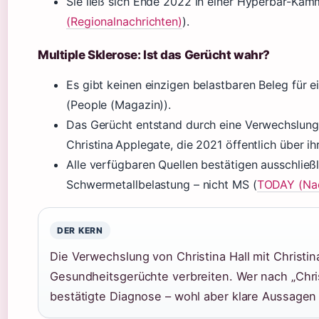
Sie ließ sich Ende 2022 in einer Hyperbar-Kam
(Regionalnachrichten)
).
Multiple Sklerose: Ist das Gerücht wahr?
Es gibt keinen einzigen belastbaren Beleg für e
(People (Magazin)).
Das Gerücht entstand durch eine Verwechslung 
Christina Applegate, die 2021 öffentlich über 
Alle verfügbaren Quellen bestätigen ausschlie
Schwermetallbelastung – nicht MS (
TODAY (Nac
DER KERN
Die Verwechslung von Christina Hall mit Christin
Gesundheitsgerüchte verbreiten. Wer nach „Chris
bestätigte Diagnose – wohl aber klare Aussagen