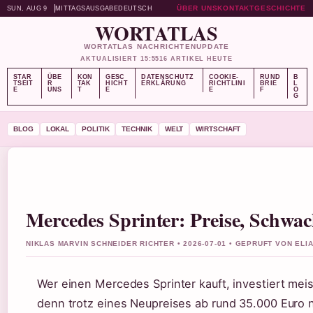
ÜBER UNS
KONTAKT
GESCHICHTE
SUN, AUG 9
MITTAGSAUSGABE
DEUTSCH
WORTATLAS
WORTATLAS NACHRICHTENUPDATE
AKTUALISIERT 15:55
16 ARTIKEL HEUTE
STAR
ÜBE
KON
GESC
DATENSCHUTZ
COOKIE-
RUND
B
TSEIT
R
TAK
HICHT
ERKLÄRUNG
RICHTLINI
BRIE
L
E
UNS
T
E
E
F
O
G
BLOG
LOKAL
POLITIK
TECHNIK
WELT
WIRTSCHAFT
Mercedes Sprinter: Preise, Schwa
NIKLAS MARVIN SCHNEIDER RICHTER • 2026-07-01 • GEPRUFT VON EL
Wer einen Mercedes Sprinter kauft, investiert meis
denn trotz eines Neupreises ab rund 35.000 Euro ne