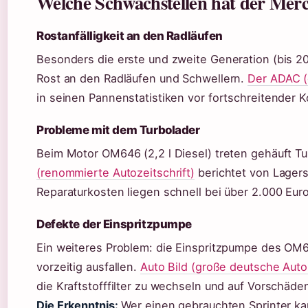
Welche Schwachstellen hat der Merc
Rostanfälligkeit an den Radläufen
Besonders die erste und zweite Generation (bis 2
Rost an den Radläufen und Schwellern.
Der ADAC (
in seinen Pannenstatistiken vor fortschreitender K
Probleme mit dem Turbolader
Beim Motor OM646 (2,2 l Diesel) treten gehäuft Tu
(renommierte Autozeitschrift)
berichtet von Lager
Reparaturkosten liegen schnell bei über 2.000 Euro
Defekte der Einspritzpumpe
Ein weiteres Problem: die Einspritzpumpe des OM
vorzeitig ausfallen.
Auto Bild (große deutsche Autoz
die Kraftstofffilter zu wechseln und auf Vorschäde
Die Erkenntnis:
Wer einen gebrauchten Sprinter kau