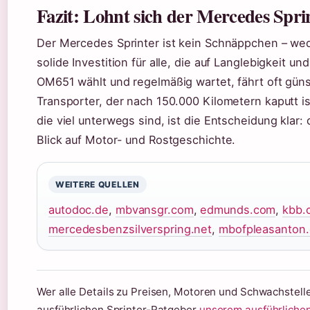
Fazit: Lohnt sich der Mercedes Spri
Der Mercedes Sprinter ist kein Schnäppchen – wed
solide Investition für alle, die auf Langlebigkeit u
OM651 wählt und regelmäßig wartet, fährt oft güns
Transporter, der nach 150.000 Kilometern kaputt i
die viel unterwegs sind, ist die Entscheidung klar
Blick auf Motor- und Rostgeschichte.
WEITERE QUELLEN
autodoc.de
,
mbvansgr.com
,
edmunds.com
,
kbb.
mercedesbenzsilverspring.net
,
mbofpleasanton
Wer alle Details zu Preisen, Motoren und Schwachstell
ausführlichen Sprinter-Ratgeber
unserem ausführlichen