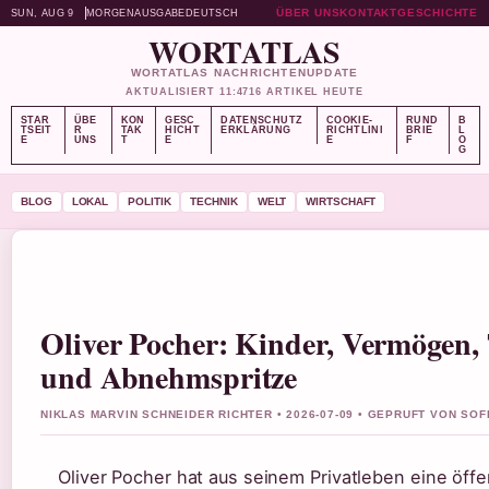
ÜBER UNS
KONTAKT
GESCHICHTE
SUN, AUG 9
MORGENAUSGABE
DEUTSCH
WORTATLAS
WORTATLAS NACHRICHTENUPDATE
AKTUALISIERT 11:47
16 ARTIKEL HEUTE
STAR
ÜBE
KON
GESC
DATENSCHUTZ
COOKIE-
RUND
B
TSEIT
R
TAK
HICHT
ERKLÄRUNG
RICHTLINI
BRIE
L
E
UNS
T
E
E
F
O
G
BLOG
LOKAL
POLITIK
TECHNIK
WELT
WIRTSCHAFT
Oliver Pocher: Kinder, Vermögen
und Abnehmspritze
NIKLAS MARVIN SCHNEIDER RICHTER • 2026-07-09 • GEPRUFT VON SO
Oliver Pocher hat aus seinem Privatleben eine öff