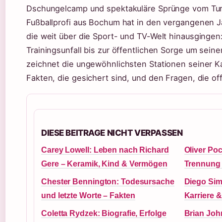
Dschungelcamp und spektakuläre Sprünge vom Tur
Fußballprofi aus Bochum hat in den vergangenen 
die weit über die Sport- und TV-Welt hinausginge
Trainingsunfall bis zur öffentlichen Sorge um seine
zeichnet die ungewöhnlichsten Stationen seiner Kar
Fakten, die gesichert sind, und den Fragen, die of
DIESE BEITRAGE NICHT VERPASSEN
Carey Lowell: Leben nach Richard
Oliver Po
Gere – Keramik, Kind & Vermögen
Trennung
Chester Bennington: Todesursache
Diego Sime
und letzte Worte – Fakten
Karriere &
Coletta Rydzek: Biografie, Erfolge
Brian Joh