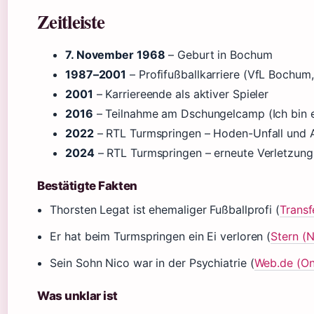
Zeitleiste
7. November 1968
– Geburt in Bochum
1987–2001
– Profifußballkarriere (VfL Bochum,
2001
– Karriereende als aktiver Spieler
2016
– Teilnahme am Dschungelcamp (Ich bin ein
2022
– RTL Turmspringen – Hoden-Unfall und 
2024
– RTL Turmspringen – erneute Verletzung 
Bestätigte Fakten
Thorsten Legat ist ehemaliger Fußballprofi (
Transf
Er hat beim Turmspringen ein Ei verloren (
Stern (
Sein Sohn Nico war in der Psychiatrie (
Web.de (On
Was unklar ist