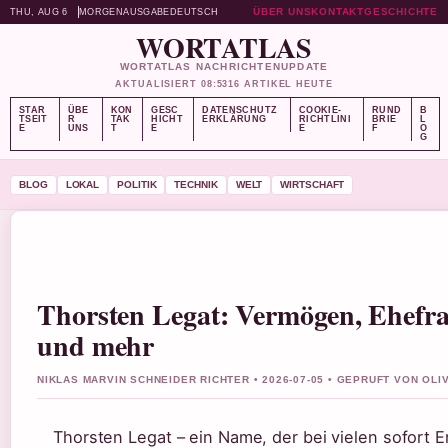
ÜBER UNS
KONTAKT
GESCHICHTE
THU, AUG 6
MORGENAUSGABE
DEUTSCH
WORTATLAS
WORTATLAS NACHRICHTENUPDATE
AKTUALISIERT 08:53
16 ARTIKEL HEUTE
STAR
ÜBE
KON
GESC
DATENSCHUTZ
COOKIE-
RUND
B
TSEIT
R
TAK
HICHT
ERKLÄRUNG
RICHTLINI
BRIE
L
E
UNS
T
E
E
F
O
G
BLOG
LOKAL
POLITIK
TECHNIK
WELT
WIRTSCHAFT
Thorsten Legat: Vermögen, Ehefr
und mehr
NIKLAS MARVIN SCHNEIDER RICHTER • 2026-07-05 • GEPRUFT VON OL
Thorsten Legat – ein Name, der bei vielen sofort 