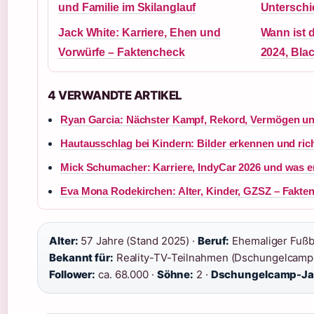
und Familie im Skilanglauf
Unterschi
Jack White: Karriere, Ehen und
Wann ist 
Vorwürfe – Faktencheck
2024, Bla
4 VERWANDTE ARTIKEL
Ryan Garcia: Nächster Kampf, Rekord, Vermögen un
Hautausschlag bei Kindern: Bilder erkennen und ric
Mick Schumacher: Karriere, IndyCar 2026 und was e
Eva Mona Rodekirchen: Alter, Kinder, GZSZ – Fakte
Alter:
57 Jahre (Stand 2025) ·
Beruf:
Ehemaliger Fußba
Bekannt für:
Reality-TV-Teilnahmen (Dschungelcamp,
Follower:
ca. 68.000 ·
Söhne:
2 ·
Dschungelcamp-Ja