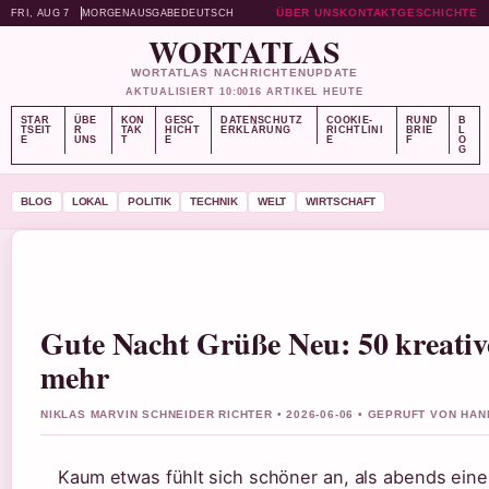
ÜBER UNS
KONTAKT
GESCHICHTE
FRI, AUG 7
MORGENAUSGABE
DEUTSCH
WORTATLAS
WORTATLAS NACHRICHTENUPDATE
AKTUALISIERT 10:00
16 ARTIKEL HEUTE
STAR
ÜBE
KON
GESC
DATENSCHUTZ
COOKIE-
RUND
B
TSEIT
R
TAK
HICHT
ERKLÄRUNG
RICHTLINI
BRIE
L
E
UNS
T
E
E
F
O
G
BLOG
LOKAL
POLITIK
TECHNIK
WELT
WIRTSCHAFT
Gute Nacht Grüße Neu: 50 kreati
mehr
NIKLAS MARVIN SCHNEIDER RICHTER • 2026-06-06 • GEPRUFT VON HA
Kaum etwas fühlt sich schöner an, als abends ein