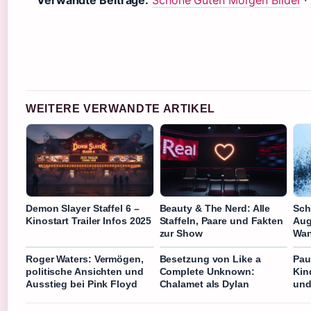
WEITERE VERWANDTE ARTIKEL
Demon Slayer Staffel 6 –
Beauty & The Nerd: Alle
Sch
Kinostart Trailer Infos 2025
Staffeln, Paare und Fakten
Aug
zur Show
Wan
Roger Waters: Vermögen,
Besetzung von Like a
Pau
politische Ansichten und
Complete Unknown:
Kin
Ausstieg bei Pink Floyd
Chalamet als Dylan
und