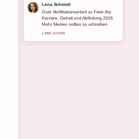
Felix Meyer
Starke Einordnung zu Regina Halmich:
Beziehung, Wohnort, Nase und
Leben.... Das ist die klarste
Zusammenfassung, die ich heute
gesehen habe.
4 MIN ZUVOR