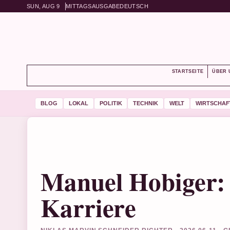
SUN, AUG 9
MITTAGSAUSGABE
DEUTSCH
STARTSEITE
ÜBER 
BLOG
LOKAL
POLITIK
TECHNIK
WELT
WIRTSCHAF
Manuel Hobiger: 
Karriere