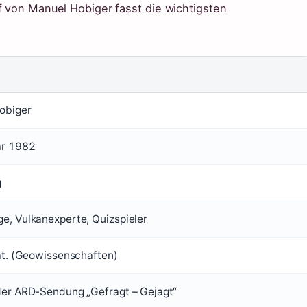
f von Manuel Hobiger fasst die wichtigsten
obiger
ar 1982
g
e, Vulkanexperte, Quizspieler
nat. (Geowissenschaften)
der ARD-Sendung „Gefragt – Gejagt“