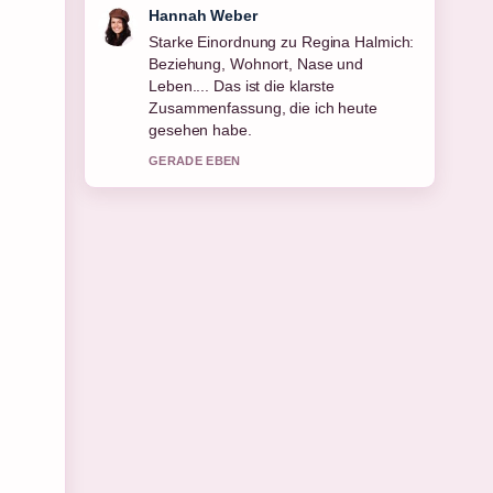
Tim Vogel
Verfolge Alexander Gerst: Leben,
Karriere und Gehalt des... genau –
schaetze den ausgewogenen Ton hier.
3 MIN ZUVOR