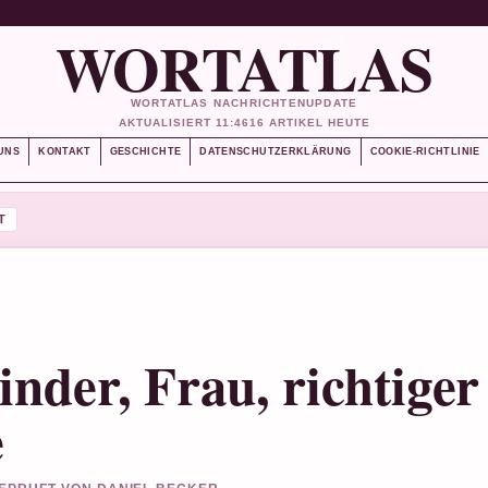
WORTATLAS
WORTATLAS NACHRICHTENUPDATE
AKTUALISIERT 11:46
16 ARTIKEL HEUTE
UNS
KONTAKT
GESCHICHTE
DATENSCHUTZERKLÄRUNG
COOKIE-RICHTLINIE
T
nder, Frau, richtiger
e