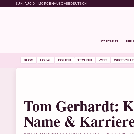
SUN, AUG 9
MORGENAUSGABE
DEUTSCH
STARTSEITE
ÜBER 
BLOG
LOKAL
POLITIK
TECHNIK
WELT
WIRTSCHAF
Tom Gerhardt: Ki
Name & Karrier