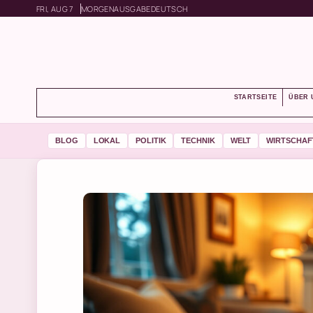
FRI, AUG 7
MORGENAUSGABE
DEUTSCH
STARTSEITE
ÜBER 
BLOG
LOKAL
POLITIK
TECHNIK
WELT
WIRTSCHAF