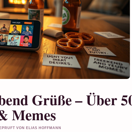
bend Grüße – Über 5
 & Memes
 GEPRUFT VON ELIAS HOFFMANN