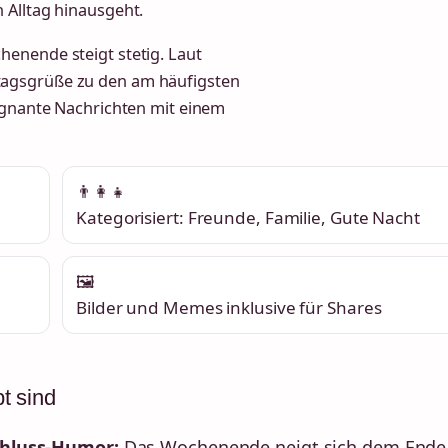
 Alltag hinausgeht.
enende steigt stetig. Laut
tagsgrüße zu den am häufigsten
rägnante Nachrichten mit einem
👨‍👩‍👧
Kategorisiert: Freunde, Familie, Gute Nacht
🖼️
Bilder und Memes inklusive für Shares
t sind
hluss-Humor:
Das Wochenende neigt sich dem Ende 