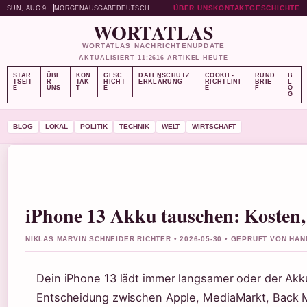
ÜBER UNS
KONTAKT
GESCHICHTE
SUN, AUG 9
MORGENAUSGABE
DEUTSCH
WORTATLAS
WORTATLAS NACHRICHTENUPDATE
AKTUALISIERT 11:26
16 ARTIKEL HEUTE
STAR
ÜBE
KON
GESC
DATENSCHUTZ
COOKIE-
RUND
B
TSEIT
R
TAK
HICHT
ERKLÄRUNG
RICHTLINI
BRIE
L
E
UNS
T
E
E
F
O
G
BLOG
LOKAL
POLITIK
TECHNIK
WELT
WIRTSCHAFT
iPhone 13 Akku tauschen: Kosten,
NIKLAS MARVIN SCHNEIDER RICHTER • 2026-05-30 • GEPRUFT VON HA
Dein iPhone 13 lädt immer langsamer oder der Akku
Entscheidung zwischen Apple, MediaMarkt, Back Ma