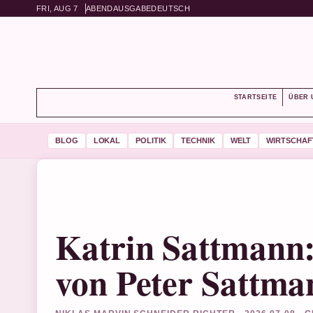
FRI, AUG 7
ABENDAUSGABE
DEUTSCH
STARTSEITE
ÜBER 
BLOG
LOKAL
POLITIK
TECHNIK
WELT
WIRTSCHAF
Katrin Sattmann:
von Peter Sattma