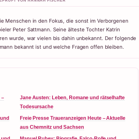
 GEPRUFT VON HANNAH FISCHER
ie Menschen in den Fokus, die sonst im Verborgenen
ler Peter Sattmann. Seine älteste Tochter Katrin
ren wurde, war vielen bis dahin unbekannt. Der folgende
tmann bekannt ist und welche Fragen offen bleiben.
 –
Jane Austen: Leben, Romane und rätselhafte
Todesursache
 und
Freie Presse Traueranzeigen Heute – Aktuelle
aus Chemnitz und Sachsen
e und
Manuel Rubey: Biografie, Falco-Rolle und