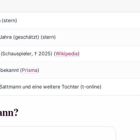
 (stern)
ahre (geschätzt) (stern)
(Schauspieler, † 2025) (
Wikipedia
)
 bekannt (
Prisma
)
attmann und eine weitere Tochter (t-online)
ann?