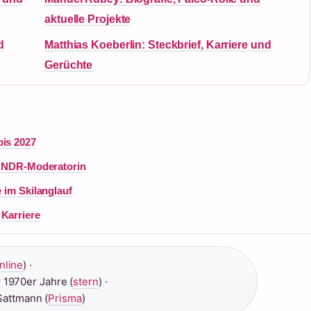
aktuelle Projekte
d
Matthias Koeberlin: Steckbrief, Karriere und
Gerüchte
bis 2027
er NDR-Moderatorin
e im Skilanglauf
 Karriere
nline
) ·
 1970er Jahre (
stern
) ·
Sattmann (
Prisma
)