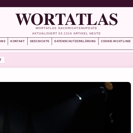
WORTATLAS
WORTATLAS NACHRICHTENUPDATE
AKTUALISIERT 03:13
16 ARTIKEL HEUTE
UNS
KONTAKT
GESCHICHTE
DATENSCHUTZERKLÄRUNG
COOKIE-RICHTLINIE
T