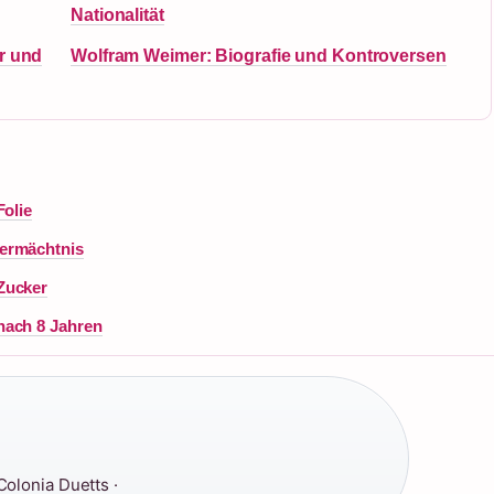
Nationalität
r und
Wolfram Weimer: Biografie und Kontroversen
Folie
Vermächtnis
Zucker
nach 8 Jahren
olonia Duetts ·