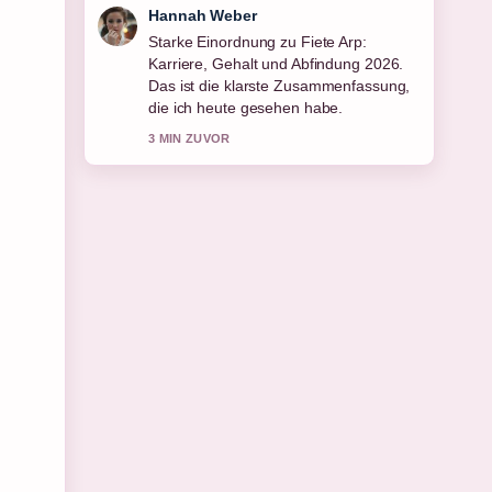
Tim Vogel
Verfolge Regina Halmich: Beziehung,
Wohnort, Nase und Leben... genau –
schaetze den ausgewogenen Ton hier.
5 MIN ZUVOR