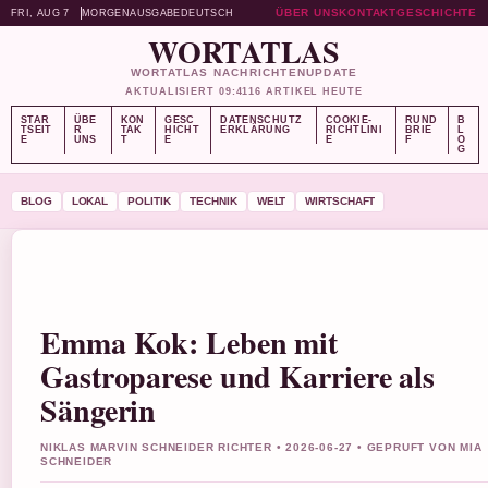
ÜBER UNS
KONTAKT
GESCHICHTE
FRI, AUG 7
MORGENAUSGABE
DEUTSCH
WORTATLAS
WORTATLAS NACHRICHTENUPDATE
AKTUALISIERT 09:41
16 ARTIKEL HEUTE
STAR
ÜBE
KON
GESC
DATENSCHUTZ
COOKIE-
RUND
B
TSEIT
R
TAK
HICHT
ERKLÄRUNG
RICHTLINI
BRIE
L
E
UNS
T
E
E
F
O
G
BLOG
LOKAL
POLITIK
TECHNIK
WELT
WIRTSCHAFT
Emma Kok: Leben mit
Gastroparese und Karriere als
Sängerin
NIKLAS MARVIN SCHNEIDER RICHTER • 2026-06-27 • GEPRUFT VON MIA
SCHNEIDER