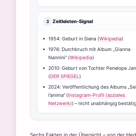
Zeitleisten-Signal
3
1954: Geburt in Siena (
Wikipedia
)
1976: Durchbruch mit Album „Gianna
Nannini“ (
Wikipedia
)
2010: Geburt von Tochter Penelope Ja
(
DER SPIEGEL
)
2024: Veröffentlichung des Albums „Sei
l’anima“ (
Instagram-Profil (soziales
Netzwerk)
) – nicht unabhängig bestäti
Sechs Fakten in der Übersicht – von der He