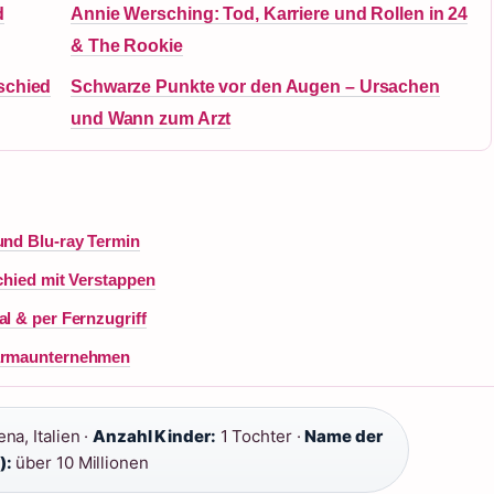
d
Annie Wersching: Tod, Karriere und Rollen in 24
& The Rookie
schied
Schwarze Punkte vor den Augen – Ursachen
und Wann zum Arzt
und Blu-ray Termin
schied mit Verstappen
l & per Fernzugriff
harmaunternehmen
na, Italien ·
Anzahl Kinder:
1 Tochter ·
Name der
):
über 10 Millionen