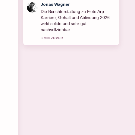
Lena Schmidt
Gute Verifikationsarbeit zu Regina
Halmich: Beziehung, Wohnort, Nase
und Leben.... Mehr Medien sollten so
schreiben.
5 MIN ZUVOR