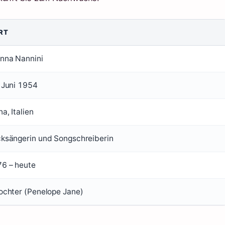
RT
nna Nannini
 Juni 1954
na, Italien
ksängerin und Songschreiberin
6 – heute
ochter (Penelope Jane)