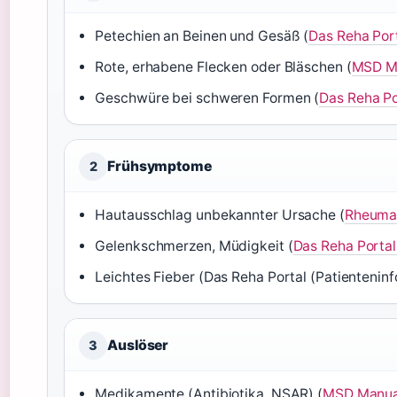
Petechien an Beinen und Gesäß (
Das Reha Port
Rote, erhabene Flecken oder Bläschen (
MSD Ma
Geschwüre bei schweren Formen (
Das Reha Po
Frühsymptome
2
Hautausschlag unbekannter Ursache (
Rheumal
Gelenkschmerzen, Müdigkeit (
Das Reha Portal
Leichtes Fieber (Das Reha Portal (Patientenin
Auslöser
3
Medikamente (Antibiotika, NSAR) (
MSD Manual