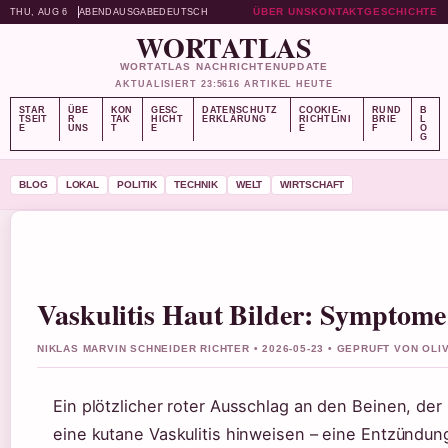
ÜBER UNS
KONTAKT
GESCHICHTE
THU, AUG 6
ABENDAUSGABE
DEUTSCH
WORTATLAS
WORTATLAS NACHRICHTENUPDATE
AKTUALISIERT 23:56
16 ARTIKEL HEUTE
STAR
ÜBE
KON
GESC
DATENSCHUTZ
COOKIE-
RUND
B
TSEIT
R
TAK
HICHT
ERKLÄRUNG
RICHTLINI
BRIE
L
E
UNS
T
E
E
F
O
G
BLOG
LOKAL
POLITIK
TECHNIK
WELT
WIRTSCHAFT
Vaskulitis Haut Bilder: Symptom
NIKLAS MARVIN SCHNEIDER RICHTER • 2026-05-23 • GEPRUFT VON OL
Ein plötzlicher roter Ausschlag an den Beinen, der 
eine kutane Vaskulitis hinweisen – eine Entzündung