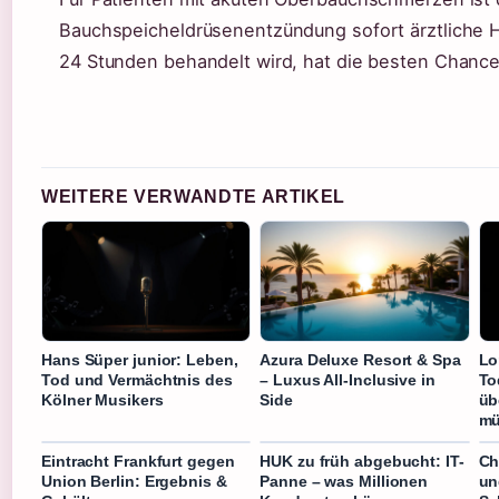
Bauchspeicheldrüsenentzündung sofort ärztliche H
24 Stunden behandelt wird, hat die besten Chancen
WEITERE VERWANDTE ARTIKEL
Hans Süper junior: Leben,
Azura Deluxe Resort & Spa
Lo
Tod und Vermächtnis des
– Luxus All-Inclusive in
To
Kölner Musikers
Side
üb
mü
Eintracht Frankfurt gegen
HUK zu früh abgebucht: IT-
Ch
Union Berlin: Ergebnis &
Panne – was Millionen
un