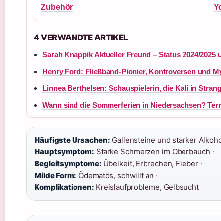
Zubehör
Y
4 VERWANDTE ARTIKEL
Sarah Knappik Aktueller Freund – Status 2024/2025 
Henry Ford: Fließband-Pionier, Kontroversen und M
Linnea Berthelsen: Schauspielerin, die Kali in Strang
Wann sind die Sommerferien in Niedersachsen? Ter
Häufigste Ursachen:
Gallensteine und starker Alkoh
Hauptsymptom:
Starke Schmerzen im Oberbauch ·
Begleitsymptome:
Übelkeit, Erbrechen, Fieber ·
Milde Form:
Ödematös, schwillt an ·
Komplikationen:
Kreislaufprobleme, Gelbsucht