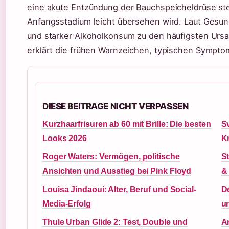
eine akute Entzündung der Bauchspeicheldrüse ste
Anfangsstadium leicht übersehen wird. Laut Gesun
und starker Alkoholkonsum zu den häufigsten Ursac
erklärt die frühen Warnzeichen, typischen Sympto
DIESE BEITRAGE NICHT VERPASSEN
Kurzhaarfrisuren ab 60 mit Brille: Die besten
S
Looks 2026
K
Roger Waters: Vermögen, politische
St
Ansichten und Ausstieg bei Pink Floyd
& 
Louisa Jindaoui: Alter, Beruf und Social-
D
Media-Erfolg
u
Thule Urban Glide 2: Test, Double und
An