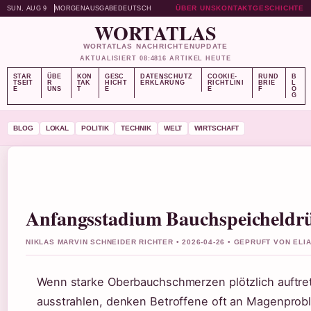
ÜBER UNS
KONTAKT
GESCHICHTE
SUN, AUG 9
MORGENAUSGABE
DEUTSCH
WORTATLAS
WORTATLAS NACHRICHTENUPDATE
AKTUALISIERT 08:48
16 ARTIKEL HEUTE
STAR
ÜBE
KON
GESC
DATENSCHUTZ
COOKIE-
RUND
B
TSEIT
R
TAK
HICHT
ERKLÄRUNG
RICHTLINI
BRIE
L
E
UNS
T
E
E
F
O
G
BLOG
LOKAL
POLITIK
TECHNIK
WELT
WIRTSCHAFT
Anfangsstadium Bauchspeicheldr
NIKLAS MARVIN SCHNEIDER RICHTER • 2026-04-26 • GEPRUFT VON EL
Wenn starke Oberbauchschmerzen plötzlich auftret
ausstrahlen, denken Betroffene oft an Magenpro