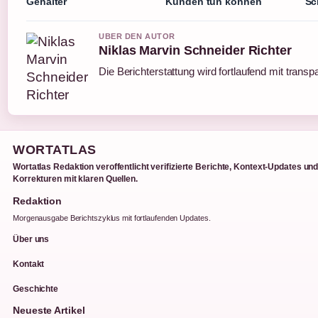
Gehälter
Kunden tun können
Sc
UBER DEN AUTOR
Niklas Marvin Schneider Richter
Die Berichterstattung wird fortlaufend mit transp
WORTATLAS
Wortatlas Redaktion veroffentlicht verifizierte Berichte, Kontext-Updates un
Korrekturen mit klaren Quellen.
Redaktion
Morgenausgabe Berichtszyklus mit fortlaufenden Updates.
Über uns
Kontakt
Geschichte
Neueste Artikel