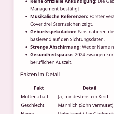
Keine offizielle Ankündigung:
Die Geb
Management bestätigt.
Musikalische Referenzen:
Forster ver
Cover drei Sternzeichen zeigt.
Geburtsspekulation:
Fans datieren die
basierend auf den Sichtungsdaten.
Strenge Abschirmung:
Weder Name noc
Gesundheitspause:
2024 zwangen körp
beruflichen Auszeit.
Fakten im Detail
Fakt
Detail
Mutterschaft
Ja, mindestens ein Kind
Geschlecht
Männlich (Sohn vermutet)
Name
Unbekannt („Lou“ kolporti