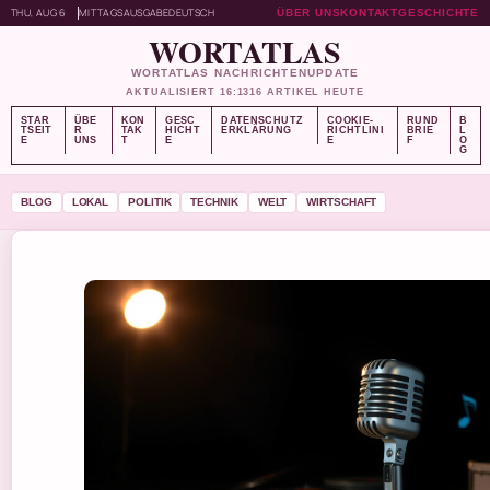
THU, AUG 6
MITTAGSAUSGABE
DEUTSCH
ÜBER UNS
KONTAKT
GESCHICHTE
WORTATLAS
WORTATLAS NACHRICHTENUPDATE
AKTUALISIERT 16:13
16 ARTIKEL HEUTE
STAR
ÜBE
KON
GESC
DATENSCHUTZ
COOKIE-
RUND
B
TSEIT
R
TAK
HICHT
ERKLÄRUNG
RICHTLINI
BRIE
L
E
UNS
T
E
E
F
O
G
BLOG
LOKAL
POLITIK
TECHNIK
WELT
WIRTSCHAFT