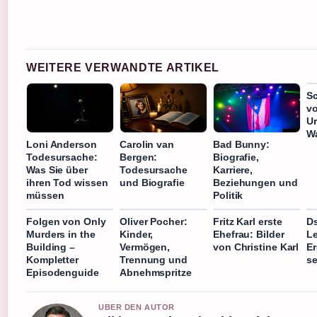
WEITERE VERWANDTE ARTIKEL
S
vo
U
W
Loni Anderson
Carolin van
Bad Bunny:
Todesursache:
Bergen:
Biografie,
Was Sie über
Todesursache
Karriere,
ihren Tod wissen
und Biografie
Beziehungen und
müssen
Politik
Folgen von Only
Oliver Pocher:
Fritz Karl erste
D
Murders in the
Kinder,
Ehefrau: Bilder
L
Building –
Vermögen,
von Christine Karl
E
Kompletter
Trennung und
se
Episodenguide
Abnehmspritze
UBER DEN AUTOR