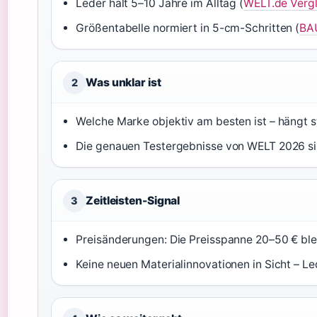
Leder hält 5–10 Jahre im Alltag (
WELT.de Vergl
Größentabelle normiert in 5-cm-Schritten (
BA
Was unklar ist
2
Welche Marke objektiv am besten ist – hängt st
Die genauen Testergebnisse von WELT 2026 sin
Zeitleisten-Signal
3
Preisänderungen: Die Preisspanne 20–50 € ble
Keine neuen Materialinnovationen in Sicht – Le