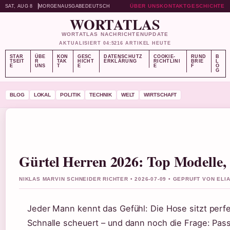
ÜBER UNS
KONTAKT
GESCHICHTE
SAT, AUG 8
MORGENAUSGABE
DEUTSCH
WORTATLAS
WORTATLAS NACHRICHTENUPDATE
AKTUALISIERT 04:52
16 ARTIKEL HEUTE
STAR
ÜBE
KON
GESC
DATENSCHUTZ
COOKIE-
RUND
B
TSEIT
R
TAK
HICHT
ERKLÄRUNG
RICHTLINI
BRIE
L
E
UNS
T
E
E
F
O
G
BLOG
LOKAL
POLITIK
TECHNIK
WELT
WIRTSCHAFT
Gürtel Herren 2026: Top Modelle,
NIKLAS MARVIN SCHNEIDER RICHTER • 2026-07-09 • GEPRUFT VON EL
Jeder Mann kennt das Gefühl: Die Hose sitzt perfekt
Schnalle scheuert – und dann noch die Frage: Pass