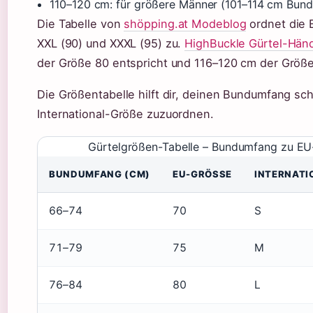
110–120 cm: für größere Männer (101–114 cm Bund
Die Tabelle von
shöpping.at Modeblog
ordnet die B
XXL (90) und XXXL (95) zu.
HighBuckle Gürtel-Händ
der Größe 80 entspricht und 116–120 cm der Größe
Die Größentabelle hilft dir, deinen Bundumfang s
International-Größe zuzuordnen.
Gürtelgrößen-Tabelle – Bundumfang zu E
BUNDUMFANG (CM)
EU-GRÖSSE
INTERNATI
66–74
70
S
71–79
75
M
76–84
80
L