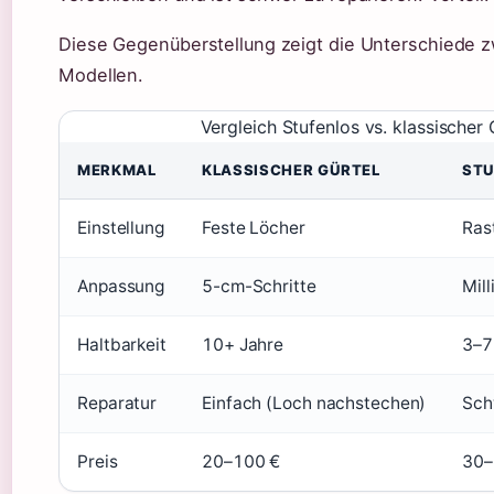
Diese Gegenüberstellung zeigt die Unterschiede z
Modellen.
Vergleich Stufenlos vs. klassischer 
MERKMAL
KLASSISCHER GÜRTEL
STU
Einstellung
Feste Löcher
Ras
Anpassung
5-cm-Schritte
Mil
Haltbarkeit
10+ Jahre
3–7
Reparatur
Einfach (Loch nachstechen)
Sch
Preis
20–100 €
30–