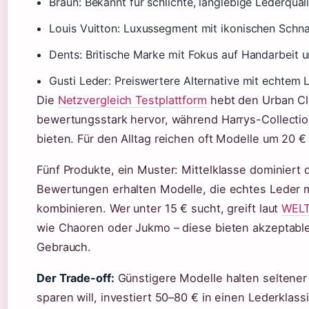
Braun: Bekannt für schlichte, langlebige Lederqual
Louis Vuitton: Luxussegment mit ikonischen Schna
Dents: Britische Marke mit Fokus auf Handarbeit u
Gusti Leder: Preiswertere Alternative mit echtem L
Die
Netzvergleich Testplattform
hebt den Urban Cl
bewertungsstark hervor, während Harrys-Collectio
bieten. Für den Alltag reichen oft Modelle um 20 
Fünf Produkte, ein Muster: Mittelklasse dominiert
Bewertungen erhalten Modelle, die echtes Leder m
kombinieren. Wer unter 15 € sucht, greift laut
WELT
wie Chaoren oder Jukmo – diese bieten akzeptable 
Gebrauch.
Der Trade-off:
Günstigere Modelle halten seltener l
sparen will, investiert 50–80 € in einen Lederklas