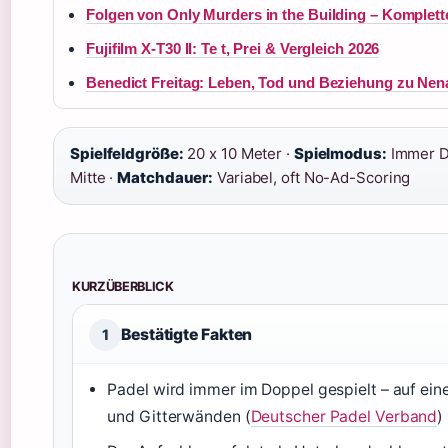
Folgen von Only Murders in the Building – Komplet
Fujifilm X-T30 II: Te t, Prei & Vergleich 2026
Benedict Freitag: Leben, Tod und Beziehung zu Nen
Spielfeldgröße:
20 x 10 Meter ·
Spielmodus:
Immer Do
Mitte ·
Matchdauer:
Variabel, oft No-Ad-Scoring
KURZÜBERBLICK
Bestätigte Fakten
1
Padel wird immer im Doppel gespielt – auf ein
und Gitterwänden (
Deutscher Padel Verband
)