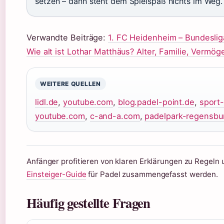
setzen – dann steht dem Spielspaß nichts im Weg.
Verwandte Beiträge:
1. FC Heidenheim – Bundeslig
Wie alt ist Lothar Matthäus? Alter, Familie, Vermög
WEITERE QUELLEN
lidl.de
,
youtube.com
,
blog.padel-point.de
,
sport-
youtube.com
,
c-and-a.com
,
padelpark-regensbu
Anfänger profitieren von klaren Erklärungen zu Regeln 
Einsteiger-Guide
für Padel zusammengefasst werden.
Häufig gestellte Fragen