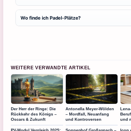
Wo finde ich Padel-Plätze?
WEITERE VERWANDTE ARTIKEL
Der Herr der Ringe: Die
Antonella Meyer-Wölden
Lena-
Rückkehr des Königs –
– Mordfall, Neuanfang
Beruf
Oscars & Zukunft
und Kontroversen
und 
PV-Modul Vergleich 2025:
Sonnenhof Großaspach –
Icon 