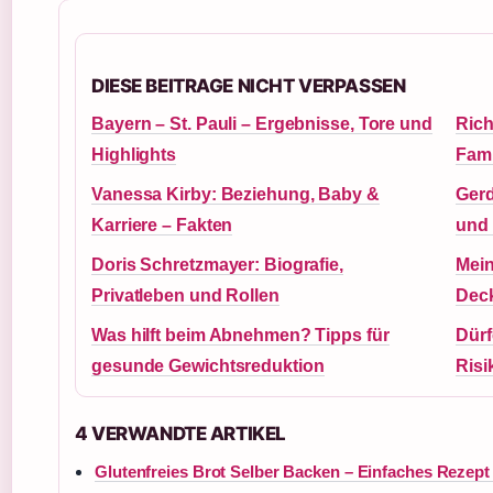
DIESE BEITRAGE NICHT VERPASSEN
Bayern – St. Pauli – Ergebnisse, Tore und
Rich
Highlights
Fami
Vanessa Kirby: Beziehung, Baby &
Gerd
Karriere – Fakten
und 
Doris Schretzmayer: Biografie,
Mein
Privatleben und Rollen
Deck
Was hilft beim Abnehmen? Tipps für
Dür
gesunde Gewichtsreduktion
Risi
4 VERWANDTE ARTIKEL
Glutenfreies Brot Selber Backen – Einfaches Rezept