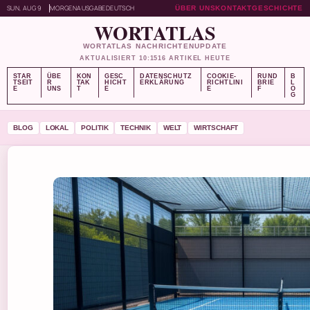
SUN, AUG 9
MORGENAUSGABE
DEUTSCH
ÜBER UNS
KONTAKT
GESCHICHTE
WORTATLAS
WORTATLAS NACHRICHTENUPDATE
AKTUALISIERT 10:15
16 ARTIKEL HEUTE
STAR
ÜBE
KON
GESC
DATENSCHUTZ
COOKIE-
RUND
B
TSEIT
R
TAK
HICHT
ERKLÄRUNG
RICHTLINI
BRIE
L
E
UNS
T
E
E
F
O
G
BLOG
LOKAL
POLITIK
TECHNIK
WELT
WIRTSCHAFT