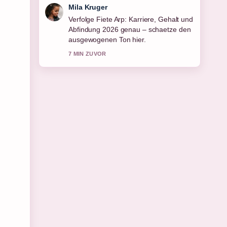
Jonas Wagner
Hilfreicher Kontext zu Regina Halmich:
Beziehung, Wohnort, Nase und
Leben.... Bitte haltet diesen Liveticker
aktuell.
9 MIN ZUVOR