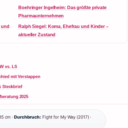
Boehringer Ingelheim: Das größte private
Pharmaunternehmen
e und
Ralph Siegel: Koma, Ehefrau und Kinder –
aktueller Zustand
LW vs. LS
schied mit Verstappen
 Steckbrief
fberatung 2025
85 cm ·
Durchbruch:
Fight for My Way (2017) ·