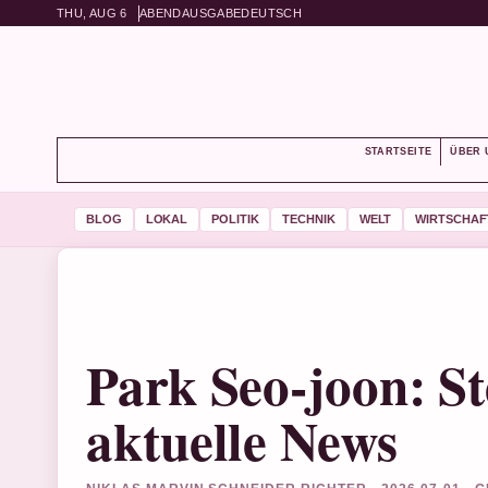
THU, AUG 6
ABENDAUSGABE
DEUTSCH
STARTSEITE
ÜBER 
BLOG
LOKAL
POLITIK
TECHNIK
WELT
WIRTSCHAF
Park Seo-joon: St
aktuelle News