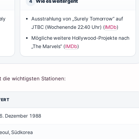
Wie es weitergeht
4
ely
Ausstrahlung von „Surely Tomorrow“ auf
JTBC (Wochenende 22:40 Uhr) (
IMDb
)
Mögliche weitere Hollywood-Projekte nach
„The Marvels“ (
IMDb
)
t die wichtigsten Stationen:
ERT
6. Dezember 1988
eoul, Südkorea