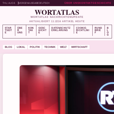
THU, AUG 6
MORGENAUSGABE
DEUTSCH
ÜBER UNS
KONTAKT
GESCHICHTE
WORTATLAS
WORTATLAS NACHRICHTENUPDATE
AKTUALISIERT 11:22
16 ARTIKEL HEUTE
STAR
ÜBE
KON
GESC
DATENSCHUTZ
COOKIE-
RUND
B
TSEIT
R
TAK
HICHT
ERKLÄRUNG
RICHTLINI
BRIE
L
E
UNS
T
E
E
F
O
G
BLOG
LOKAL
POLITIK
TECHNIK
WELT
WIRTSCHAFT