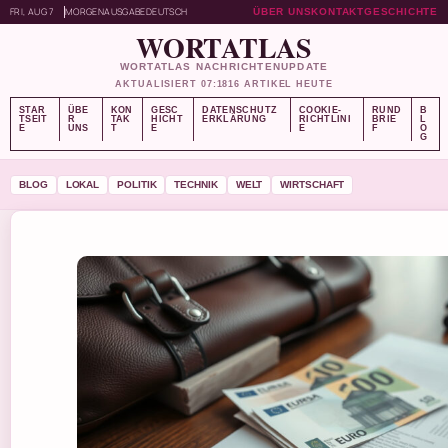
FRI, AUG 7
MORGENAUSGABE
DEUTSCH
ÜBER UNS
KONTAKT
GESCHICHTE
WORTATLAS
WORTATLAS NACHRICHTENUPDATE
AKTUALISIERT 07:18
16 ARTIKEL HEUTE
STAR
ÜBE
KON
GESC
DATENSCHUTZ
COOKIE-
RUND
B
TSEIT
R
TAK
HICHT
ERKLÄRUNG
RICHTLINI
BRIE
L
E
UNS
T
E
E
F
O
G
BLOG
LOKAL
POLITIK
TECHNIK
WELT
WIRTSCHAFT