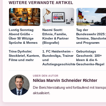
WEITERE VERWANDTE ARTIKEL
Lustig Sonntag
Naomi Scott:
Tag der
Abend Grüße –
Ethnie, Familie,
Bundeswehr 2025:
Über 50 Witzige
Kinder & Partner
Termine, Standort
Sprüche & Memes
(Biografie)
und Programm
Trine Dyrholm:
1. FC Heidenheim –
Geburtstags
Steckbrief, Karriere,
Bundesliga, Trainer
Geschenk: 100+
Filme und mehr
und
Ideen & die 4-
Aufstiegsgeschichte
Geschenke-Regel
UBER DEN AUTOR
Niklas Marvin Schneider Richter
Die Berichterstattung wird fortlaufend mit trans
aktualisiert.