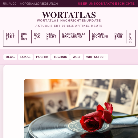
FRI, AUG 7
MORGENAUSGABE
DEUTSCH
ÜBER UNS
KONTAKT
GESCHICHTE
WORTATLAS
WORTATLAS NACHRICHTENUPDATE
AKTUALISIERT 07:18
16 ARTIKEL HEUTE
STAR
ÜBE
KON
GESC
DATENSCHUTZ
COOKIE-
RUND
B
TSEIT
R
TAK
HICHT
ERKLÄRUNG
RICHTLINI
BRIE
L
E
UNS
T
E
E
F
O
G
BLOG
LOKAL
POLITIK
TECHNIK
WELT
WIRTSCHAFT