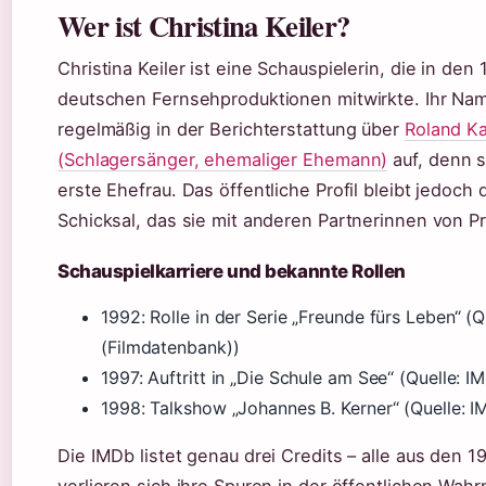
Wer ist Christina Keiler?
Christina Keiler ist eine Schauspielerin, die in den
deutschen Fernsehproduktionen mitwirkte. Ihr Na
regelmäßig in der Berichterstattung über
Roland Ka
(Schlagersänger, ehemaliger Ehemann)
auf, denn s
erste Ehefrau. Das öffentliche Profil bleibt jedoch 
Schicksal, das sie mit anderen Partnerinnen von Pr
Schauspielkarriere und bekannte Rollen
1992: Rolle in der Serie „Freunde fürs Leben“ (
(Filmdatenbank))
1997: Auftritt in „Die Schule am See“ (Quelle: I
1998: Talkshow „Johannes B. Kerner“ (Quelle: 
Die IMDb listet genau drei Credits – alle aus den 
verlieren sich ihre Spuren in der öffentlichen Wa