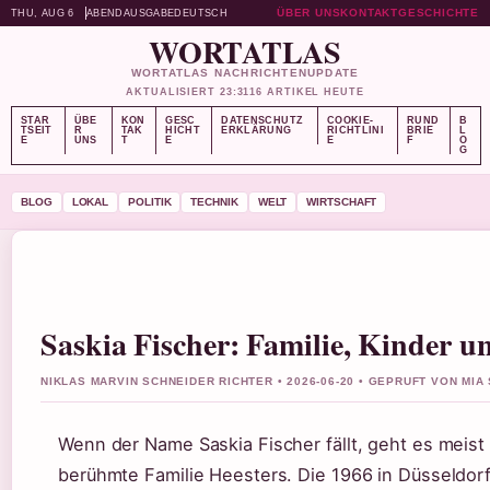
ÜBER UNS
KONTAKT
GESCHICHTE
THU, AUG 6
ABENDAUSGABE
DEUTSCH
WORTATLAS
WORTATLAS NACHRICHTENUPDATE
AKTUALISIERT 23:31
16 ARTIKEL HEUTE
STAR
ÜBE
KON
GESC
DATENSCHUTZ
COOKIE-
RUND
B
TSEIT
R
TAK
HICHT
ERKLÄRUNG
RICHTLINI
BRIE
L
E
UNS
T
E
E
F
O
G
BLOG
LOKAL
POLITIK
TECHNIK
WELT
WIRTSCHAFT
Saskia Fischer: Familie, Kinder u
NIKLAS MARVIN SCHNEIDER RICHTER • 2026-06-20 • GEPRUFT VON MIA
Wenn der Name Saskia Fischer fällt, geht es meist 
berühmte Familie Heesters. Die 1966 in Düsseldor