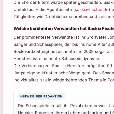
Die Ehe der Eltern wurde später geschieden. Saski
Umfeld auf – die Agenturseite (
saskia-fischer.de
) 
Tätigkeiten wie Drehbücher schreiben und zeichnen
Welche berühmten Verwandten hat Saskia Fisch
Der prominenteste Verwandte ist ihr Großvater Jo
Sänger und Schauspieler, der bis ins hohe Alter a
Boulevardzeitung) bezeichnete ihn 2009 sogar als 
Heesters ist eine echte Schauspieldynastie.
Die Verbindung zur Familie Heesters prägt ihre öf
längst eigene künstlerische Wege geht. Das Span
Individualität ist ein wiederkehrendes Thema in Por
HINWEIS DER REDAKTION
Die Schauspielerin hält ihr Privatleben bewusst a
Neugier-Fragen zu ihrem Lebensgefährten und S