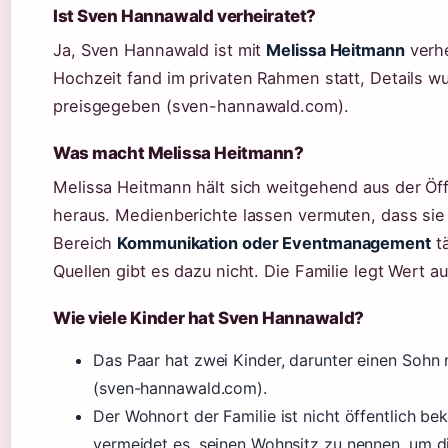
Ist Sven Hannawald verheiratet?
Ja, Sven Hannawald ist mit
Melissa Heitmann
verhe
Hochzeit fand im privaten Rahmen statt, Details wu
preisgegeben (sven-hannawald.com).
Was macht Melissa Heitmann?
Melissa Heitmann hält sich weitgehend aus der Öff
heraus. Medienberichte lassen vermuten, dass sie 
Bereich
Kommunikation oder Eventmanagement
tä
Quellen gibt es dazu nicht. Die Familie legt Wert au
Wie viele Kinder hat Sven Hannawald?
Das Paar hat zwei Kinder, darunter einen Soh
(sven-hannawald.com).
Der Wohnort der Familie ist nicht öffentlich b
vermeidet es, seinen Wohnsitz zu nennen, um d