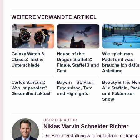
WEITERE VERWANDTE ARTIKEL
Galaxy Watch 6
House of the
Wie spielt man
Classic: Test &
Dragon Staffel 2:
Padel und was
Unterschiede
Finale, Staffel 3 und
brauche ich dafü
Cast
Anleitung
Carlos Santana:
Bayern – St. Pauli –
Beauty & The Ner
Was ist passiert?
Ergebnisse, Tore
Alle Staffeln, Paar
Gesundheit aktuell
und Highlights
und Fakten zur
Show
UBER DEN AUTOR
Niklas Marvin Schneider Richter
Die Berichterstattung wird fortlaufend mit trans