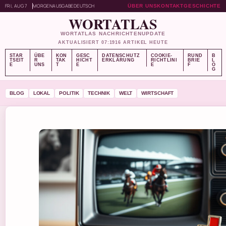
FRI, AUG 7
MORGENAUSGABE
DEUTSCH
ÜBER UNS
KONTAKT
GESCHICHTE
WORTATLAS
WORTATLAS NACHRICHTENUPDATE
AKTUALISIERT 07:19
16 ARTIKEL HEUTE
STAR
ÜBE
KON
GESC
DATENSCHUTZ
COOKIE-
RUND
B
TSEIT
R
TAK
HICHT
ERKLÄRUNG
RICHTLINI
BRIE
L
E
UNS
T
E
E
F
O
G
BLOG
LOKAL
POLITIK
TECHNIK
WELT
WIRTSCHAFT