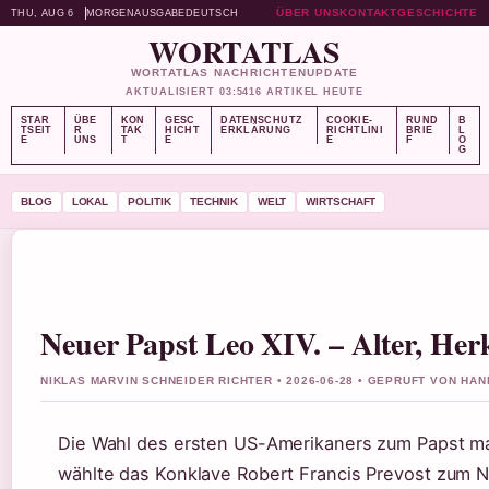
ÜBER UNS
KONTAKT
GESCHICHTE
THU, AUG 6
MORGENAUSGABE
DEUTSCH
WORTATLAS
WORTATLAS NACHRICHTENUPDATE
AKTUALISIERT 03:54
16 ARTIKEL HEUTE
STAR
ÜBE
KON
GESC
DATENSCHUTZ
COOKIE-
RUND
B
TSEIT
R
TAK
HICHT
ERKLÄRUNG
RICHTLINI
BRIE
L
E
UNS
T
E
E
F
O
G
BLOG
LOKAL
POLITIK
TECHNIK
WELT
WIRTSCHAFT
Neuer Papst Leo XIV. – Alter, Her
NIKLAS MARVIN SCHNEIDER RICHTER • 2026-06-28 • GEPRUFT VON HA
Die Wahl des ersten US-Amerikaners zum Papst mar
wählte das Konklave Robert Francis Prevost zum N