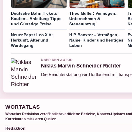
Deutsche Bahn Tickets
Theo Müller: Vermögen,
Tr
Kaufen – Anleitung Tipps
Unternehmen &
Be
und Günstige Preise
Steuerumzug
Ka
Neuer Papst Leo XIV.:
H.P. Baxxter – Vermögen,
Ev
Herkunft, Alter und
Name, Kinder und heutiges
Na
Werdegang
Leben
Mi
UBER DEN AUTOR
Niklas Marvin Schneider Richter
Die Berichterstattung wird fortlaufend mit transp
WORTATLAS
Wortatlas Redaktion veroffentlicht verifizierte Berichte, Kontext-Updates un
Korrekturen mit klaren Quellen.
Redaktion