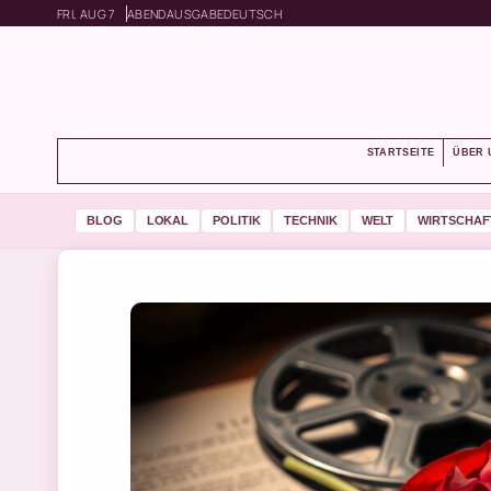
FRI, AUG 7
ABENDAUSGABE
DEUTSCH
STARTSEITE
ÜBER 
BLOG
LOKAL
POLITIK
TECHNIK
WELT
WIRTSCHAF