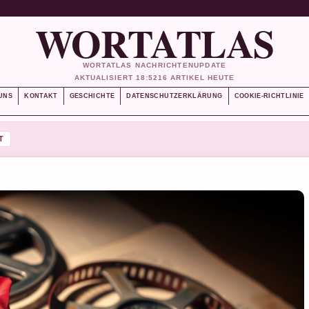
WORTATLAS
WORTATLAS NACHRICHTENUPDATE
AKTUALISIERT 18:52
16 ARTIKEL HEUTE
UNS
KONTAKT
GESCHICHTE
DATENSCHUTZERKLÄRUNG
COOKIE-RICHTLINIE
T