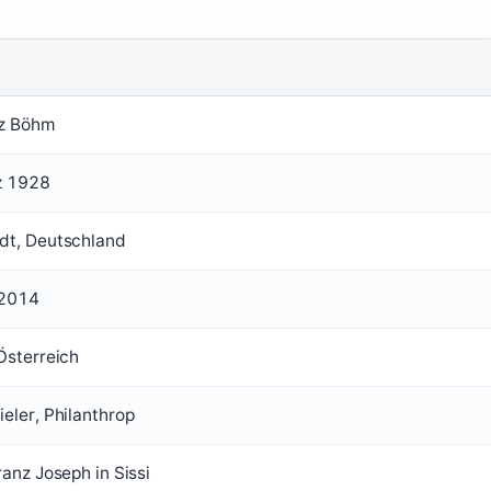
nz Böhm
z 1928
dt, Deutschland
 2014
Österreich
eler, Philanthrop
ranz Joseph in Sissi