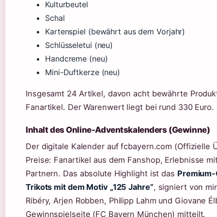
Kulturbeutel
Schal
Kartenspiel (bewährt aus dem Vorjahr)
Schlüsseletui (neu)
Handcreme (neu)
Mini-Duftkerze (neu)
Insgesamt 24 Artikel, davon acht bewährte Produ
Fanartikel. Der Warenwert liegt bei rund 330 Euro.
Inhalt des Online-Adventskalenders (Gewinne)
Der digitale Kalender auf fcbayern.com (Offizielle 
Preise: Fanartikel aus dem Fanshop, Erlebnisse m
Partnern. Das absolute Highlight ist das
Premium-
Trikots mit dem Motiv „125 Jahre”
, signiert von m
Ribéry, Arjen Robben, Philipp Lahm und Giovane Élb
Gewinnspielseite (FC Bayern München) mitteilt.