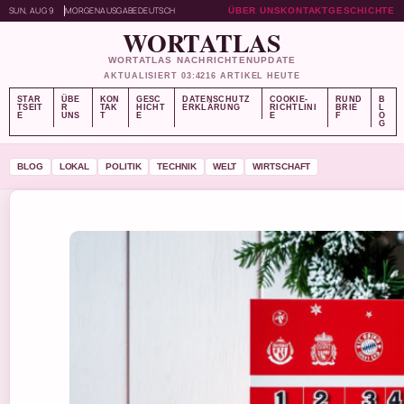
SUN, AUG 9
MORGENAUSGABE
DEUTSCH
ÜBER UNS
KONTAKT
GESCHICHTE
WORTATLAS
WORTATLAS NACHRICHTENUPDATE
AKTUALISIERT 03:42
16 ARTIKEL HEUTE
STAR
ÜBE
KON
GESC
DATENSCHUTZ
COOKIE-
RUND
B
TSEIT
R
TAK
HICHT
ERKLÄRUNG
RICHTLINI
BRIE
L
E
UNS
T
E
E
F
O
G
BLOG
LOKAL
POLITIK
TECHNIK
WELT
WIRTSCHAFT