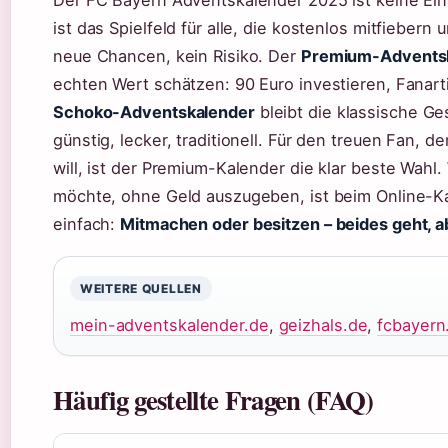
Der FC Bayern Adventskalender 2025 ist keine Ei
ist das Spielfeld für alle, die kostenlos mitfiebern
neue Chancen, kein Risiko. Der
Premium-Advents
echten Wert schätzen: 90 Euro investieren, Fanart
Schoko-Adventskalender
bleibt die klassische Ge
günstig, lecker, traditionell. Für den treuen Fan, d
will, ist der Premium-Kalender die klar beste Wah
möchte, ohne Geld auszugeben, ist beim Online-Kal
einfach:
Mitmachen oder besitzen – beides geht, ab
WEITERE QUELLEN
mein-adventskalender.de
,
geizhals.de
,
fcbayern
Häufig gestellte Fragen (FAQ)