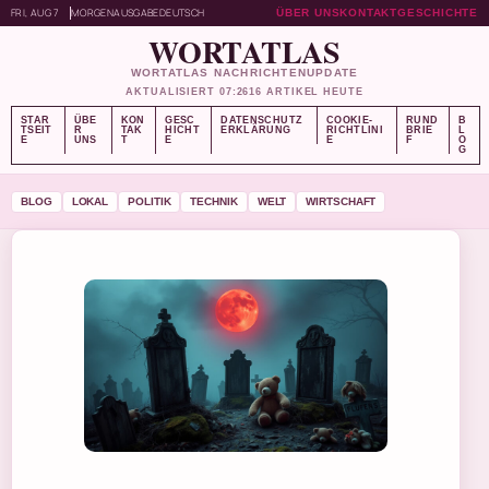
FRI, AUG 7
MORGENAUSGABE
DEUTSCH
ÜBER UNS
KONTAKT
GESCHICHTE
WORTATLAS
WORTATLAS NACHRICHTENUPDATE
AKTUALISIERT 07:26
16 ARTIKEL HEUTE
STAR
ÜBE
KON
GESC
DATENSCHUTZ
COOKIE-
RUND
B
TSEIT
R
TAK
HICHT
ERKLÄRUNG
RICHTLINI
BRIE
L
E
UNS
T
E
E
F
O
G
BLOG
LOKAL
POLITIK
TECHNIK
WELT
WIRTSCHAFT