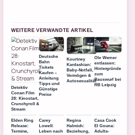
WEITERE VERWANDTE ARTIKEL
Deutsche
Ole Werner
Kourtney
Bahn
entlassen:
Kardashian:
Tickets
Hintergründe
Baby-Notfall,
Kaufen –
zum
Vermögen &
Anleitung
Rauswurf bei
Autosexualität
Tipps und
RB Leipzig
Detektiv
Günstige
Conan Film
Preise
28: Kinostart,
Crunchyroll &
Stream
Elden Ring
Carey
Regina
Casa Cook
Release:
Lowell:
Halmich:
El Gouna:
Termine,
Leben nach
Beziehung,
Adults-