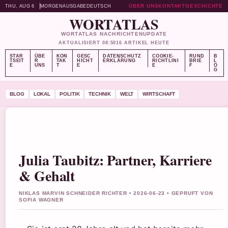
ÜBER UNS
KONTAKT
GESCHICHTE
THU, AUG 6
MORGENAUSGABE
DEUTSCH
WORTATLAS
WORTATLAS NACHRICHTENUPDATE
AKTUALISIERT 08:50
16 ARTIKEL HEUTE
STAR
ÜBE
KON
GESC
DATENSCHUTZ
COOKIE-
RUND
B
TSEIT
R
TAK
HICHT
ERKLÄRUNG
RICHTLINI
BRIE
L
E
UNS
T
E
E
F
O
G
BLOG
LOKAL
POLITIK
TECHNIK
WELT
WIRTSCHAFT
Julia Taubitz: Partner, Karriere
& Gehalt
NIKLAS MARVIN SCHNEIDER RICHTER • 2026-06-23 • GEPRUFT VON
SOFIA WAGNER