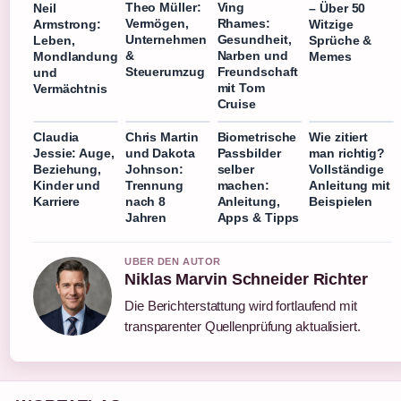
Theo Müller:
Ving
– Über 50
Neil
Vermögen,
Rhames:
Witzige
Armstrong:
Unternehmen
Gesundheit,
Sprüche &
Leben,
&
Narben und
Memes
Mondlandung
Steuerumzug
Freundschaft
und
mit Tom
Vermächtnis
Cruise
Claudia
Chris Martin
Biometrische
Wie zitiert
Jessie: Auge,
und Dakota
Passbilder
man richtig?
Beziehung,
Johnson:
selber
Vollständige
Kinder und
Trennung
machen:
Anleitung mit
Karriere
nach 8
Anleitung,
Beispielen
Jahren
Apps & Tipps
UBER DEN AUTOR
Niklas Marvin Schneider Richter
Die Berichterstattung wird fortlaufend mit
transparenter Quellenprüfung aktualisiert.