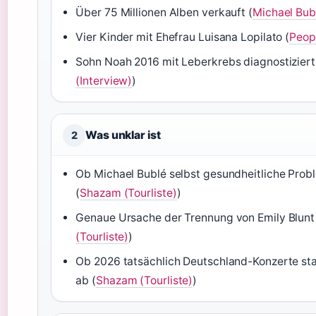
Über 75 Millionen Alben verkauft (
Michael Bubl
Vier Kinder mit Ehefrau Luisana Lopilato (
Peopl
Sohn Noah 2016 mit Leberkrebs diagnostiziert,
(Interview)
)
Was unklar ist
2
Ob Michael Bublé selbst gesundheitliche Probl
(
Shazam (Tourliste)
)
Genaue Ursache der Trennung von Emily Blunt ni
(Tourliste)
)
Ob 2026 tatsächlich Deutschland-Konzerte st
ab (
Shazam (Tourliste)
)