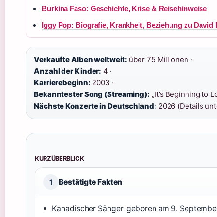
Burkina Faso: Geschichte, Krise & Reisehinweise
Iggy Pop: Biografie, Krankheit, Beziehung zu Davi
Verkaufte Alben weltweit:
über 75 Millionen ·
Anzahl der Kinder:
4 ·
Karrierebeginn:
2003 ·
Bekanntester Song (Streaming):
„It’s Beginning to L
Nächste Konzerte in Deutschland:
2026 (Details unt
KURZÜBERBLICK
Bestätigte Fakten
1
Kanadischer Sänger, geboren am 9. September