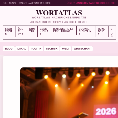
SUN, AUG 9
MORGENAUSGABE
DEUTSCH
ÜBER UNS
KONTAKT
GESCHICHTE
WORTATLAS
WORTATLAS NACHRICHTENUPDATE
AKTUALISIERT 10:37
16 ARTIKEL HEUTE
STAR
ÜBE
KON
GESC
DATENSCHUTZ
COOKIE-
RUND
B
TSEIT
R
TAK
HICHT
ERKLÄRUNG
RICHTLINI
BRIE
L
E
UNS
T
E
E
F
O
G
BLOG
LOKAL
POLITIK
TECHNIK
WELT
WIRTSCHAFT