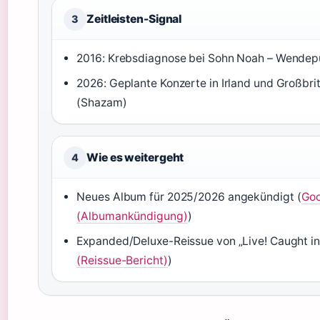
Zeitleisten-Signal
3
2016: Krebsdiagnose bei Sohn Noah – Wendepu
2026: Geplante Konzerte in Irland und Großbr
(Shazam)
Wie es weitergeht
4
Neues Album für 2025/2026 angekündigt (
Goo
(Albumankündigung)
)
Expanded/Deluxe-Reissue von „Live! Caught in 
(Reissue-Bericht)
)