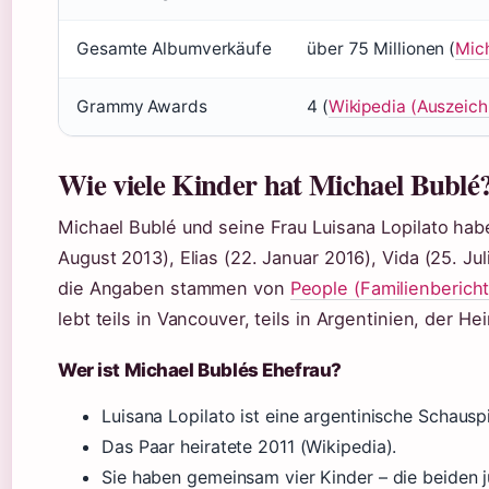
Gesamte Albumverkäufe
über 75 Millionen (
Mich
Grammy Awards
4 (
Wikipedia (Auszeic
Wie viele Kinder hat Michael Bublé
Michael Bublé und seine Frau Luisana Lopilato hab
August 2013), Elias (22. Januar 2016), Vida (25. Ju
die Angaben stammen von
People (Familienbericht
lebt teils in Vancouver, teils in Argentinien, der H
Wer ist Michael Bublés Ehefrau?
Luisana Lopilato ist eine argentinische Schausp
Das Paar heiratete 2011 (Wikipedia).
Sie haben gemeinsam vier Kinder – die beide