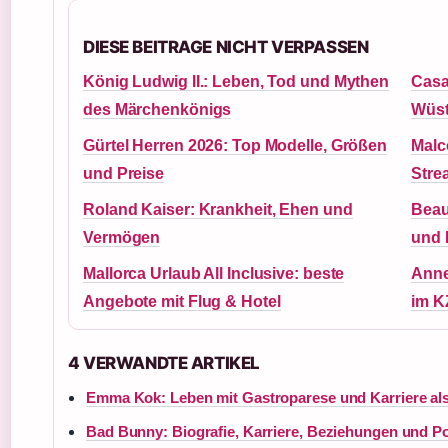
DIESE BEITRAGE NICHT VERPASSEN
König Ludwig II.: Leben, Tod und Mythen
Casa
des Märchenkönigs
Wüst
Gürtel Herren 2026: Top Modelle, Größen
Malc
und Preise
Strea
Roland Kaiser: Krankheit, Ehen und
Beau
Vermögen
und 
Mallorca Urlaub All Inclusive: beste
Anne
Angebote mit Flug & Hotel
im K
4 VERWANDTE ARTIKEL
Emma Kok: Leben mit Gastroparese und Karriere al
Bad Bunny: Biografie, Karriere, Beziehungen und Pol